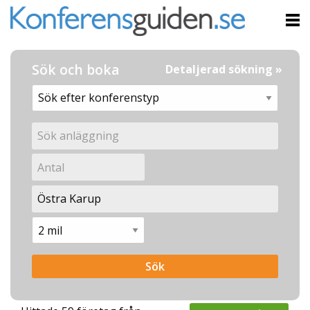
Sök och boka
Detaljerad sökning »