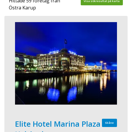
Hittade 59 företag från
Visa sökresultat på karta
Östra Karup
Elite Hotel Marina Plaza
Skåne