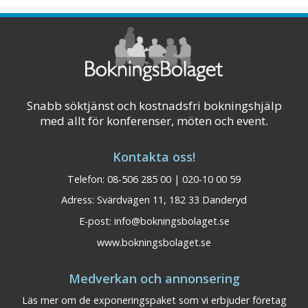
anor från 1300-talet kan vi stolt säga att vi
värnar om Elite Hotel Mollbergs varma och
vänliga gästgifvartradition. Känn historien ...
Visa på karta
Snabb söktjänst och kostnadsfri bokningshjälp
med allt för konferenser, möten och event.
Kontakta oss!
Telefon: 08-506 285 00 | 020-10 00 59
Adress: Svärdvägen 11, 182 33 Danderyd
E-post:
info@bokningsbolaget.se
www.bokningsbolaget.se
Medverkan och annonsering
Läs mer om de exponeringspaket som vi erbjuder företag