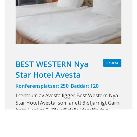
BEST WESTERN Nya
Dalarna
Star Hotel Avesta
Konferensplatser: 250 Bäddar: 120
I centrum av Avesta ligger Best Western Nya
Star Hotel Avesta, som är ett 3-stjärnigt Garni
hotell, enligt SHR's officiella klassifiering.
Hotellet är helt rökfritt och har 80 rum.
Visa på karta