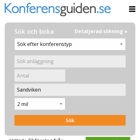
Sök och boka
Detaljerad sökning »