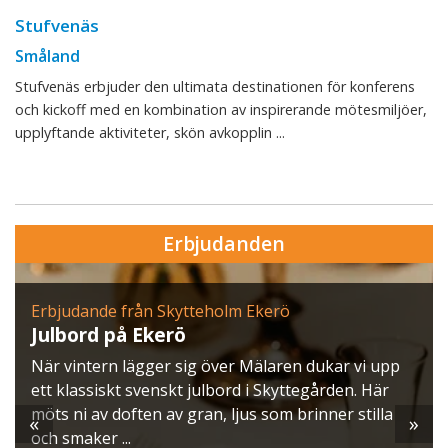
Stufvenäs
Småland
Stufvenäs erbjuder den ultimata destinationen för konferens
och kickoff med en kombination av inspirerande mötesmiljöer,
upplyftande aktiviteter, skön avkopplin ...
Erbjudanden
Erbjudande från Skytteholm Ekerö
Julbord på Ekerö
När vintern lägger sig över Mälaren dukar vi upp
ett klassiskt svenskt julbord i Skyttegården. Här
möts ni av doften av gran, ljus som brinner stilla
«
»
och smaker ...