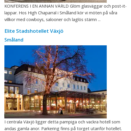
KONFERENS I EN ANNAN VÄRLD Glöm glasväggar och post-it-
lappar. Hos High Chaparral i Småland kör vi möten på våra
villkor med cowboys, salooner och laglös stämn ...
Elite Stadshotellet Växjö
Småland
I centrala Växjö ligger detta pampiga och vackra hotell som
andas gamla anor. Parkering finns på torget utanför hotellet.