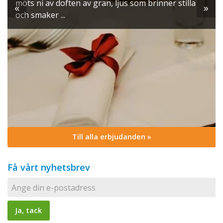
möts ni av doften av gran, ljus som brinner stilla
«
»
och smaker ...
Till alla erbjudanden »
Få vårt nyhetsbrev