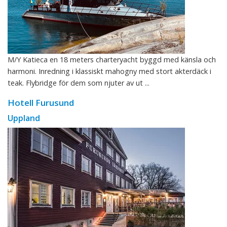
M/Y Katieca en 18 meters charteryacht byggd med känsla och
harmoni. Inredning i klassiskt mahogny med stort akterdäck i
teak. Flybridge för dem som njuter av ut ...
Hotell Furusund
Uppland