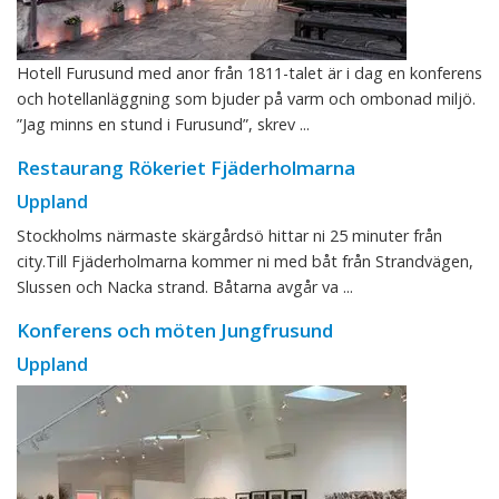
Hotell Furusund med anor från 1811-talet är i dag en konferens
och hotellanläggning som bjuder på varm och ombonad miljö.
”Jag minns en stund i Furusund”, skrev ...
Restaurang Rökeriet Fjäderholmarna
Uppland
Stockholms närmaste skärgårdsö hittar ni 25 minuter från
city.Till Fjäderholmarna kommer ni med båt från Strandvägen,
Slussen och Nacka strand. Båtarna avgår va ...
Konferens och möten Jungfrusund
Uppland