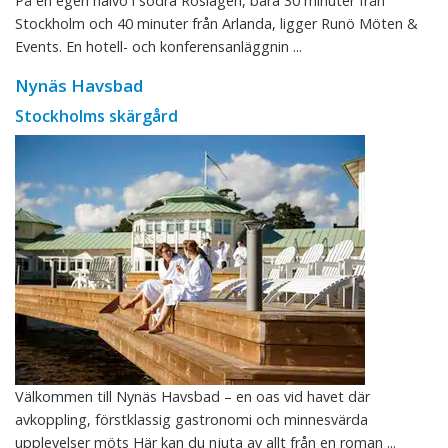
På en egen halvö i södra Roslagen, bara 30 minuter från
Stockholm och 40 minuter från Arlanda, ligger Runö Möten &
Events. En hotell- och konferensanläggnin ...
Nynäs Havsbad
Stockholms skärgård
Välkommen till Nynäs Havsbad – en oas vid havet där
avkoppling, förstklassig gastronomi och minnesvärda
upplevelser möts Här kan du njuta av allt från en roman ...