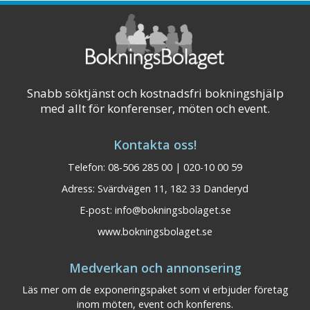
Visa på karta
Snabb söktjänst och kostnadsfri bokningshjälp
med allt för konferenser, möten och event.
Kontakta oss!
Telefon: 08-506 285 00 | 020-10 00 59
Adress: Svärdvägen 11, 182 33 Danderyd
E-post:
info@bokningsbolaget.se
www.bokningsbolaget.se
Medverkan och annonsering
Läs mer om de exponeringspaket som vi erbjuder företag
Elite Grand Hotel
Gästrikland
inom möten, event och konferens.