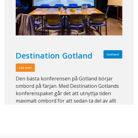
Destination Gotland
Gotland
Läs mer!
Den bästa konferensen på Gotland börjar
ombord på färjan. Med Destination Gotlands
konferenspaket går det att utnyttja tiden
maximalt ombord för att sedan ta del av allt
som ön har att erbjuda. Det finns många sätt
att konferera på Gotland, utbudet av
anläggningar för konferens, möten och/eller
kic ...