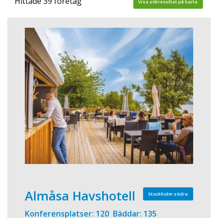
Hittade 39 företag
Visa sökresultat på karta
Almåsa Havshotell
Stockholm södra
Konferensplatser: 120 Bäddar: 135