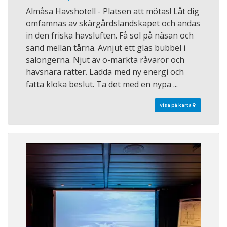
Almåsa Havshotell - Platsen att mötas! Låt dig
omfamnas av skärgårdslandskapet och andas
in den friska havsluften. Få sol på näsan och
sand mellan tårna. Avnjut ett glas bubbel i
salongerna. Njut av ö-märkta råvaror och
havsnära rätter. Ladda med ny energi och
fatta kloka beslut. Ta det med en nypa ...
Visa på karta