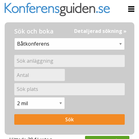
Sök och boka
Detaljerad sökning »