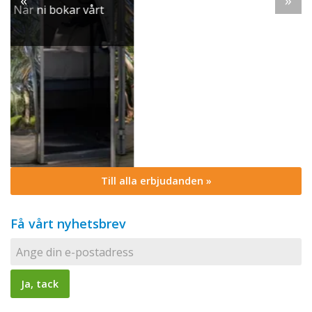
«
»
och smaker ...
Till alla erbjudanden »
Få vårt nyhetsbrev