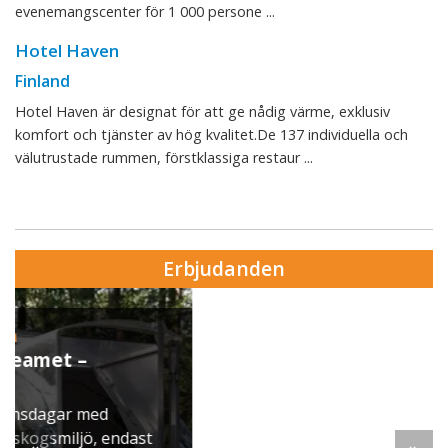
evenemangscenter för 1 000 persone ...
Hotel Haven
Finland
Hotel Haven är designat för att ge nådig värme, exklusiv
komfort och tjänster av hög kvalitet.De 137 individuella och
välutrustade rummen, förstklassiga restaur ...
Erbjudanden
Erbjudande från Skytteholm Ekerö
Julbord på Ekerö
När vintern lägger sig över Mälaren dukar vi upp
ett klassiskt svenskt julbord i Skyttegården. Här
möts ni av doften av gran, ljus som brinner stilla