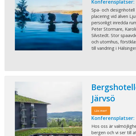
Konferensplatser:
Spa- och designhotel
placering vid älven Lju
personligt inredda rum
Peter Stormare, Karoli
Silvstedt. Stor spaav
och utomhus, förstkla
till vandring i Hälsinge
Bergshotell
Järvsö
Läs mer!
Konferensplatser:
Hos oss är valmöjlighe
bergen och vi ser till 