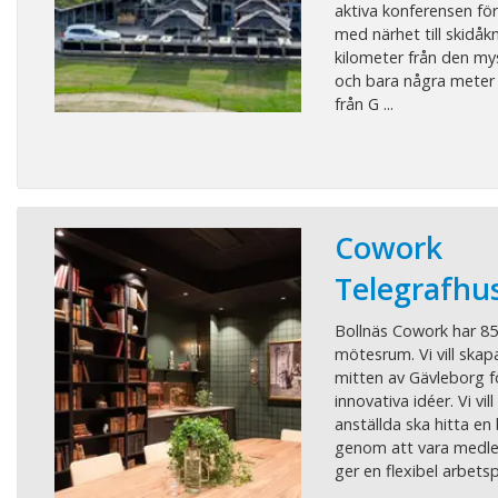
aktiva konferensen för 
med närhet till skidåkni
kilometer från den my
och bara några meter f
från G ...
Cowork
Telegrafhus
Bollnäs Cowork har 85
mötesrum. Vi vill skap
mitten av Gävleborg f
innovativa idéer. Vi vi
anställda ska hitta en 
genom att vara medl
ger en flexibel arbetsp 