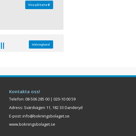
Visa på karta
ll
Hälsingland
 närhet till shopping,
ratis internetuppkoppling.
Kontakta oss!
Visa på karta
Telefon: 08-506 285 00 | 020-10 00 59
Adress: Svärdvägen 11, 182 33 Danderyd
E-post:
info@bokningsbolaget.se
www.bokningsbolaget.se