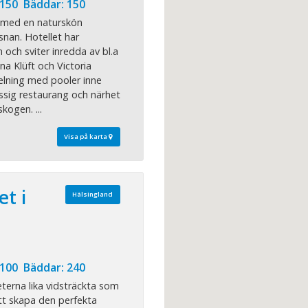
 150 Bäddar: 150
l med en naturskön
snan. Hotellet har
 och sviter inredda av bl.a
na Klüft och Victoria
delning med pooler inne
ssig restaurang och närhet
skogen. ...
Visa på karta
et i
Hälsingland
 100 Bäddar: 240
terna lika vidsträckta som
att skapa den perfekta