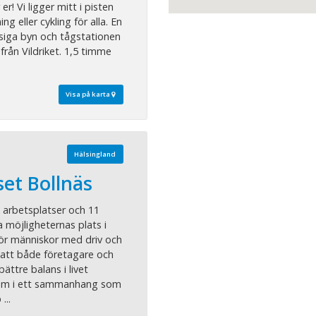
er! Vi ligger mitt i pisten
ng eller cykling för alla. En
siga byn och tågstationen
rån Vildriket. 1,5 timme
Visa på karta
Hälsingland
et Bollnäs
 arbetsplatser och 11
a möjligheternas plats i
ör människor med driv och
ll att både företagare och
bättre balans i livet
em i ett sammanhang som
...