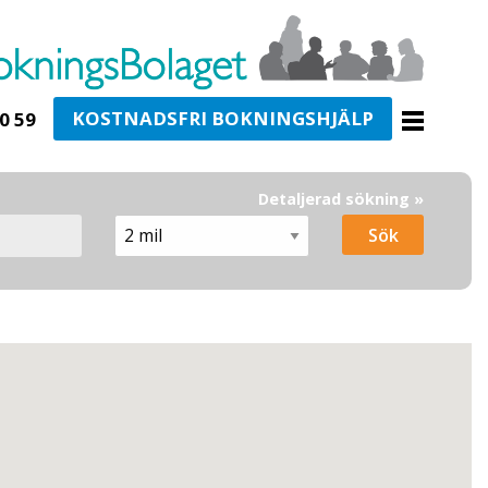
KOSTNADSFRI BOKNINGSHJÄLP
0 59
Detaljerad sökning »