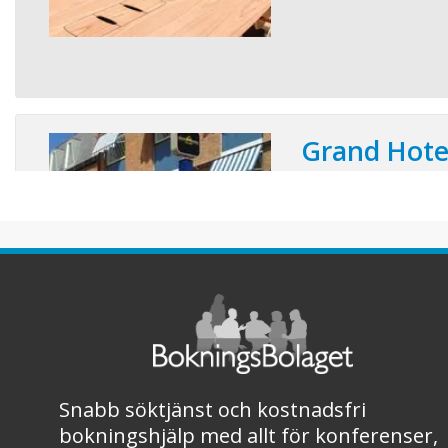
Grand Hote
Bollnäs
Läget mitt i stan, med
nöjen, buss och tåg. G
Fri parkering.
Snabb söktjänst och kostnadsfri
bokningshjälp med allt för konferenser,