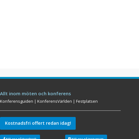
Allt inom möten och konferens
Konferensguiden
|
KonferensVärlden
|
Festplatsen
Kostnadsfri offert redan idag!
Följ oss på Facebook
Följ oss på Instagram