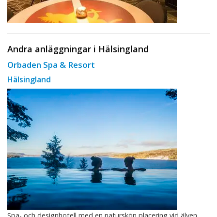
Andra anläggningar i Hälsingland
Orbaden Spa & Resort
Hälsingland
Spa- och designhotell med en naturskön placering vid älven