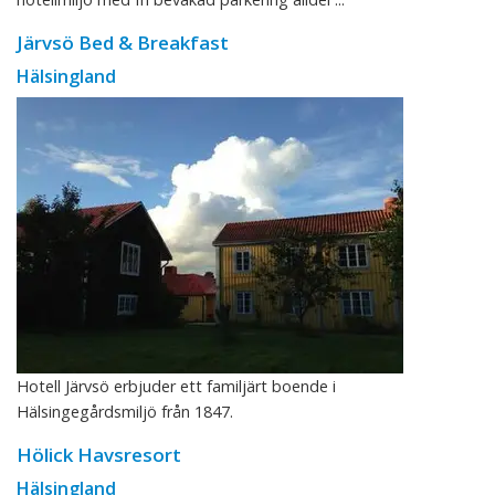
Järvsö Bed & Breakfast
Hälsingland
Hotell Järvsö erbjuder ett familjärt boende i
Hälsingegårdsmiljö från 1847.
Hölick Havsresort
Hälsingland