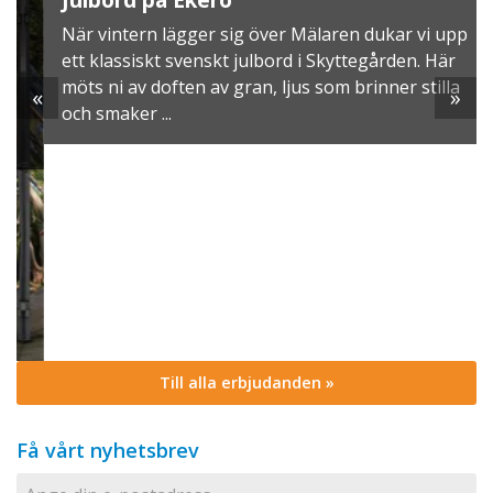
När vintern lägger sig över Mälaren dukar vi upp
ett klassiskt svenskt julbord i Skyttegården. Här
möts ni av doften av gran, ljus som brinner stilla
«
»
och smaker ...
Till alla erbjudanden »
Få vårt nyhetsbrev