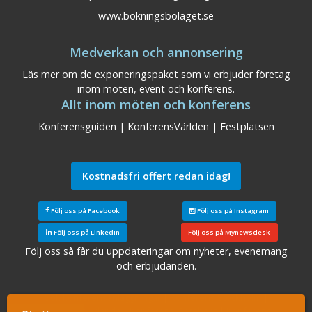
www.bokningsbolaget.se
Medverkan och annonsering
Läs mer om de exponeringspaket som vi erbjuder företag
inom möten, event och konferens.
Allt inom möten och konferens
Konferensguiden
|
KonferensVärlden
|
Festplatsen
Kostnadsfri offert redan idag!
Följ oss på Facebook
Följ oss på Instagram
Följ oss på LinkedIn
Följ oss på Mynewsdesk
Följ oss så får du uppdateringar om nyheter, evenemang
och erbjudanden.
Sök konferensanläggningar
|
Konferens Stockholm
|
Konferens Arlanda
|
Konferens Göteborg
|
Konferens