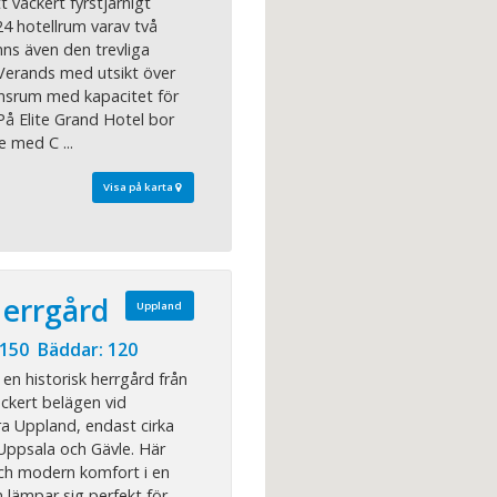
t vackert fyrstjärnigt
24 hotellrum varav två
nns även den trevliga
Verands med utsikt över
nsrum med kapacitet för
 På Elite Grand Hotel bor
e med C ...
Visa på karta
Herrgård
Uppland
 150 Bäddar: 120
en historisk herrgård från
ackert belägen vid
ra Uppland, endast cirka
Uppsala och Gävle. Här
och modern komfort i en
 lämpar sig perfekt för