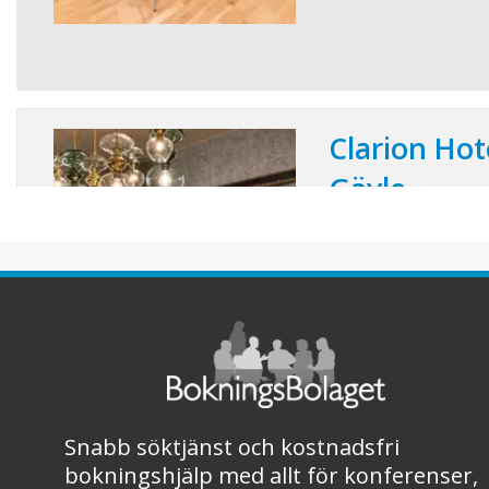
Clarion Hot
Gävle
Konferensplatser:
Mitt i hjärtat av Gävle
Hotellet, med sin rest
har blivit känt som st
naturlig mötesplats fö
Ett stort utbud av ko
bar, restaurang och 
och pool lockar interna 
Snabb söktjänst och kostnadsfri
bokningshjälp med allt för konferenser,