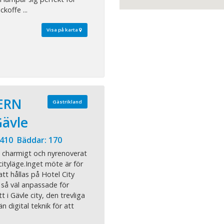
koffe ...
Visa på karta
ERN
Gästrikland
Gävle
 410 Bäddar: 170
t charmigt och nyrenoverat
cityläge.Inget möte är för
r att hållas på Hotel City
r så väl anpassade för
t i Gävle city, den trevliga
 digital teknik för att