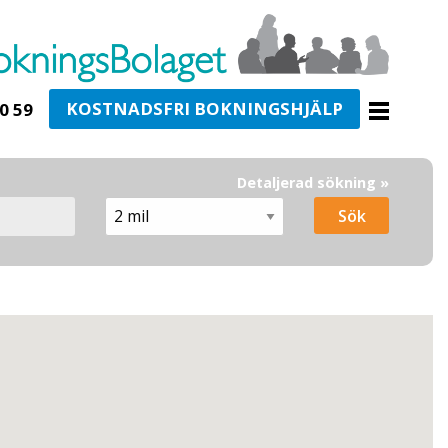
KOSTNADSFRI BOKNINGSHJÄLP
0 59
Detaljerad sökning »