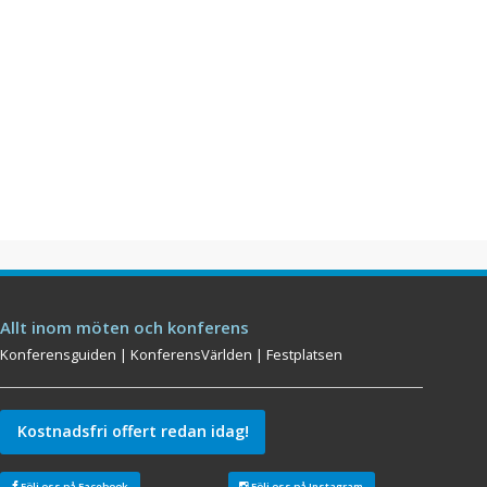
Allt inom möten och konferens
Konferensguiden
|
KonferensVärlden
|
Festplatsen
Kostnadsfri offert redan idag!
Följ oss på Facebook
Följ oss på Instagram