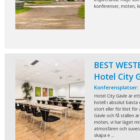
konferenser, möten, kic
BEST WEST
Hotel City 
Konferensplatser:
Hotel City Gävle är et
hotell i absolut bästa 
stort eller för litet fö
Gävle och få ställen ä
möten, vi har läget mit
atmosfären och suverän
skapa e ...