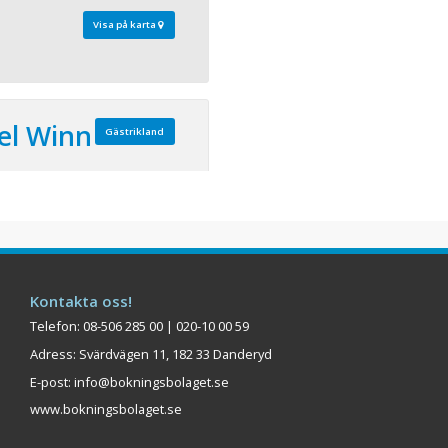
Visa på karta
el Winn
Gästrikland
 161 Bäddar: 220
 ligger Clarion Hotel Winn.
aurang Brasserie Absint,
adens hotell och är en
r lokalbor och besökare.
Kontakta oss!
nferens- och mötesrum,
Telefon: 08-506 285 00 | 020-10 00 59
relaxavdelning med gym
Adress: Svärdvägen 11, 182 33 Danderyd
...
E-post:
info@bokningsbolaget.se
Visa på karta
www.bokningsbolaget.se