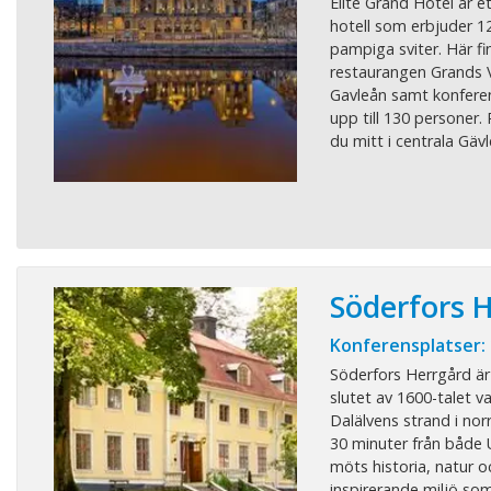
Elite Grand Hotel är et
hotell som erbjuder 1
pampiga sviter. Här fi
restaurangen Grands 
Gavleån samt konfere
upp till 130 personer.
du mitt i centrala Gävl
Söderfors 
Konferensplatser:
Söderfors Herrgård är 
slutet av 1600-talet v
Dalälvens strand i nor
30 minuter från både 
möts historia, natur 
inspirerande miljö som