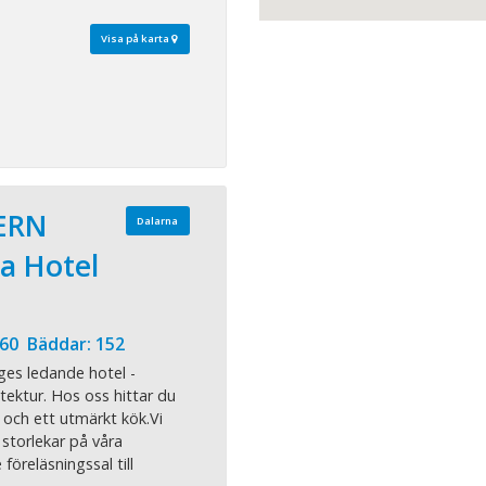
Visa på karta
ERN
Dalarna
a Hotel
 60 Bäddar: 152
ges ledande hotel -
itektur. Hos oss hittar du
 och ett utmärkt kök.Vi
 storlekar på våra
föreläsningssal till