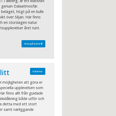
i Tällberg, är ett klassiskt
d genuin Dalaatmosfär.
 beläget, högt på en kulle
kt över Siljan. Här finns
h en storslagen natur
supplevelser året runt.
Visa på karta
itt
Dalarna
vi möjligheten att göra er
 speciella upplevelsen som
Här finns allt från guidade
l skidåkning både utför och
a detta med ett stort
öer samt närliggande