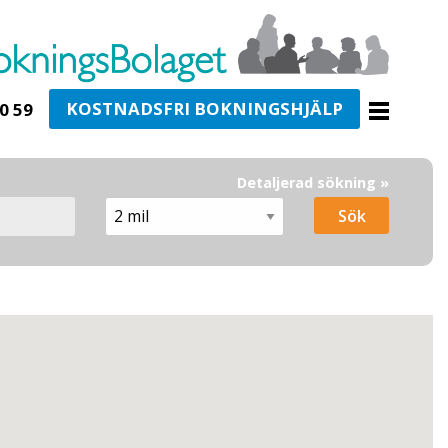
KOSTNADSFRI BOKNINGSHJÄLP
0 59
Detaljerad sökning »