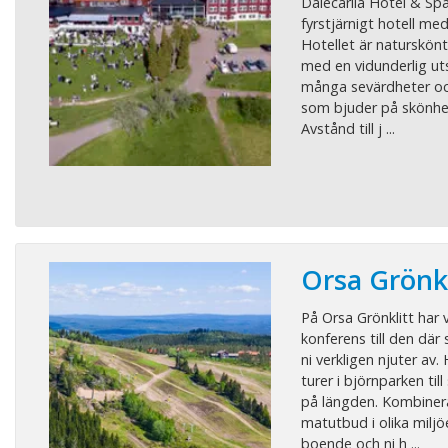
Dalecarlia Hotel & Spa 
fyrstjärnigt hotell me
Hotellet är naturskönt
med en vidunderlig utsi
många sevärdheter oc
som bjuder på skönhet
Avstånd till j ...
Orsa Grönkl
På Orsa Grönklitt har 
konferens till den där
ni verkligen njuter av. 
turer i björnparken til
på längden. Kombiner
matutbud i olika milj
boende och ni h ...