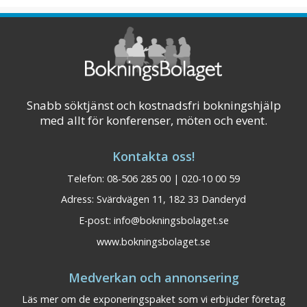
Götalandsregionen nära E20, SJ
snabbtågstation och Landvetter flygplats
ligger mysiga Kaféstaden Alingsås. Hotellet
ligger i hjärtat av s ...
Visa på karta
Snabb söktjänst och kostnadsfri bokningshjälp
med allt för konferenser, möten och event.
Kontakta oss!
Telefon: 08-506 285 00 | 020-10 00 59
Adress: Svärdvägen 11, 182 33 Danderyd
E-post:
info@bokningsbolaget.se
www.bokningsbolaget.se
Medverkan och annonsering
Läs mer om de exponeringspaket som vi erbjuder företag