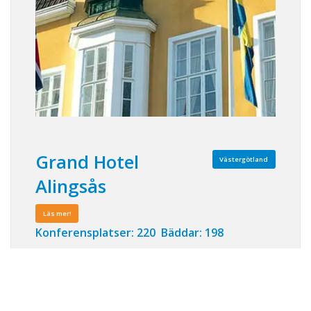
Grand Hotel
Västergötland
Alingsås
Läs mer!
Konferensplatser: 220 Bäddar: 198
I det över 100 år gamla hotellet som är
varsamt renoverat, konfererar du under
kristallkronorna i några av Västsveriges
vackraste konferensvåningar. Mitt i Västra