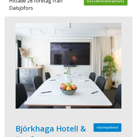
Hittade 28 företag från
Visa sökresultat på karta
Dalsjöfors
Björkhaga Hotell &
Västergötland