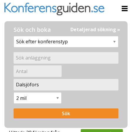
Sök och boka
Detaljerad sökning »