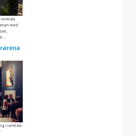
 centrala
venyn med
san,
 ...
urarena
ng i centrala
v