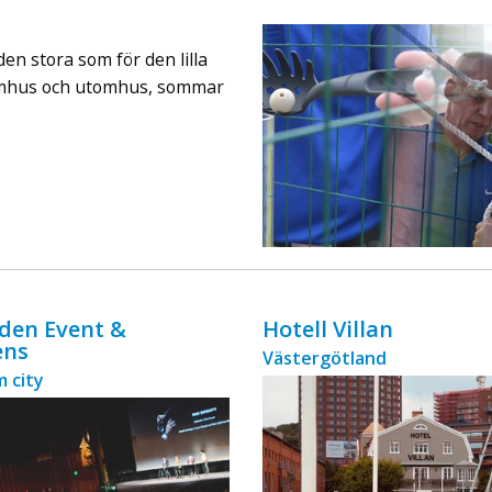
ingår äv ...
en stora som för den lilla
omhus och utomhus, sommar
den Event &
Hotell Villan
ens
Västergötland
 city