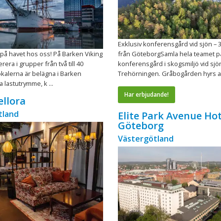
Exklusiv konferensgård vid sjön – 
 på havet hos oss! På Barken Viking
från GöteborgSamla hela teamet på
era i grupper från två till 40
konferensgård i skogsmiljö vid sjö
kalerna är belägna i Barken
Trehörningen. Gråbogården hyrs allt
 lastutrymme, k ...
Har erbjudande!
ellora
tland
Elite Park Avenue Hot
Göteborg
Västergötland