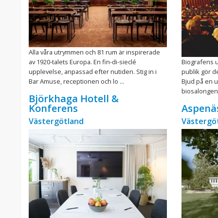
Alla våra utrymmen och 81 rum är inspirerade
av 1920-talets Europa. En fin-di-sieclé
Biografens u
upplevelse, anpassad efter nutiden. Stig in i
publik gör d
Bar Amuse, receptionen och lo ...
Bjud på en u
biosalongen 
Björkhaga Hotell &
Konferens
Aspenä
Västergötland
Västergö