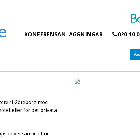
KONFERENSANLÄGGNINGAR
020-10 0
Väs
Erbjudande från Åhus Seaside
Erbjudande från Gråb
Hela Gråbogårde
SPA & Konferens
teamet – glampin
Åhus Seaside Take
skogen ingår
Over erbjudande
iteter i Göteborg med
Samla teamet för två
Ta över ett helt hotell. På
konferensdagar med
stranden i Åhus. För grupper
tet eller för det privata
övernattning i privat s
erbjuder vi en full abonnering
skogsmiljö, endast 30
av Åhus Seaside SPA &
minuter från Göteborg
Konferens. Under er vistelse är
ruppsamverkan och hur
bokar vårt konferensp
hela hotellet ert ...