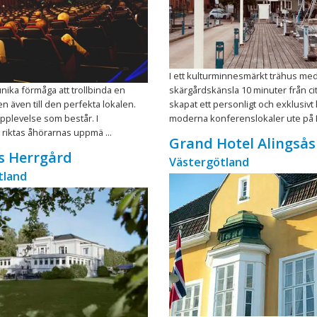
I ett kulturminnesmärkt trähus me
nika förmåga att trollbinda en
skärgårdskänsla 10 minuter från cit
en även till den perfekta lokalen.
skapat ett personligt och exklusivt
pplevelse som består. I
moderna konferenslokaler ute på Er
riktas åhörarnas uppmä ...
Grand Hotel Alingsås
s Herrgård
Västergötland
tland