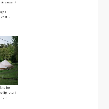
m är varsamt
riges
Väst ...
lats för
stligheter i
rr om