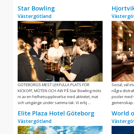
Star Bowling
Hjortvi
Västergötland
Västergö
GÖTEBORGS MEST LEKFULLA PLATS FÖR
Social, väl i
KICKOFF, MÖTEN OCH AW På Star Bowling möts
några distra
ni av en helhetsupplevelse med aktivitet, mat
pooler med 
och umgänge under samma tak. Vi erbj ...
gemenskap. F
Elite Plaza Hotel Göteborg
World o
Västergötland
Västergö