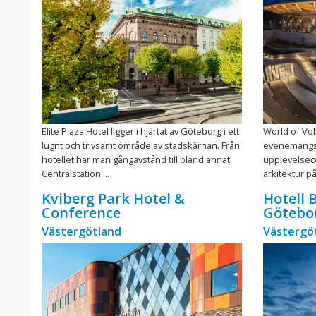
Elite Plaza Hotel ligger i hjärtat av Göteborg i ett
World of Vol
lugnt och trivsamt område av stadskärnan. Från
evenemangsdi
hotellet har man gångavstånd till bland annat
upplevelsec
Centralstation ...
arkitektur på
Kviberg Park Hotel &
Hotell 
Conference
Götebo
Västergötland
Västergö