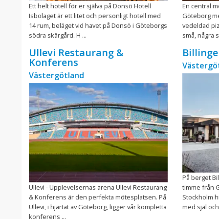
Ett helt hotell för er själva på Donsö Hotell
En central m
Isbolaget är ett litet och personligt hotell med
Göteborg me
14 rum, beläget vid havet på Donsö i Göteborgs
vedeldad piz
södra skärgård. H ...
små, några s
Ullevi Restaurang &
Billing
Konferens
Västergö
Västergötland
På berget Bi
Ullevi - Upplevelsernas arena Ullevi Restaurang
timme från G
& Konferens är den perfekta mötesplatsen. På
Stockholm hi
Ullevi, i hjärtat av Göteborg, ligger vår kompletta
med själ och 
konferens ...