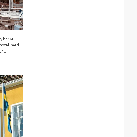
d
y har vi
 hotell med
 ...