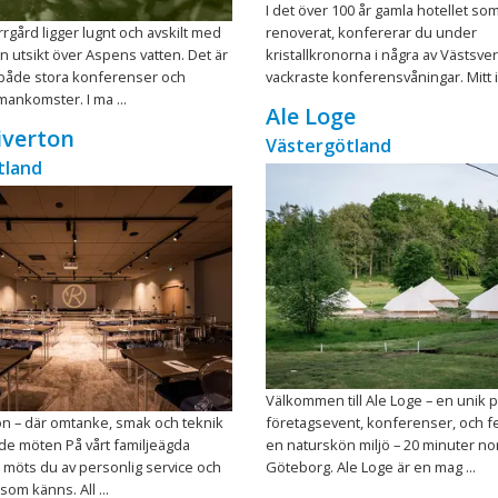
I det över 100 år gamla hotellet so
gård ligger lugnt och avskilt med
renoverat, konfererar du under
n utsikt över Aspens vatten. Det är
kristallkronorna i några av Västsve
 både stora konferenser och
vackraste konferensvåningar. Mitt i 
ankomster. I ma ...
Ale Loge
iverton
Västergötland
tland
Välkommen till Ale Loge – en unik p
on – där omtanke, smak och teknik
företagsevent, konferenser, och fe
de möten På vårt familjeägda
en naturskön miljö – 20 minuter no
 möts du av personlig service och
Göteborg. Ale Loge är en mag ...
om känns. All ...