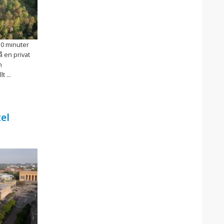
30 minuter
 en privat
n
 ...
el