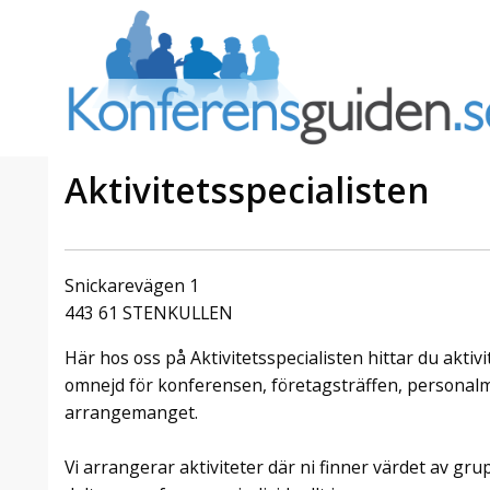
Aktivitetsspecialisten
a Foresta
Erbjudande från Sheraton
Villa
Stockholm Hotel
Snickarevägen 1
Julerbjudande
443 61 STENKULLEN
mans på
Välkommen att fira in julen
Här hos oss på Aktivitetsspecialisten hittar du aktiv
a – nära
2026 hos oss. Mellan den 23
an av att
november och 19 december
omnejd för konferensen, företagsträffen, personalmö
et här är
förvandlar vi våra lokaler till en
arrangemanget.
faktiskt
stämningsfull mötesplats där
hantverk, tradi ...
Vi arrangerar aktiviteter där ni finner värdet av g