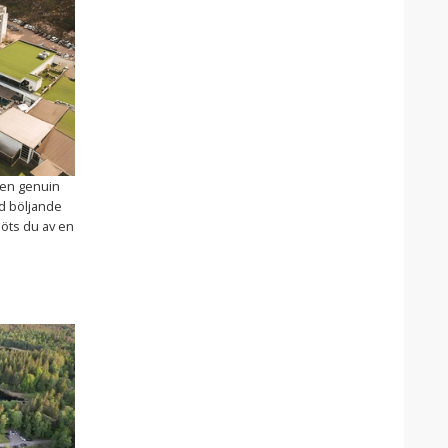
 en genuin
nd böljande
möts du av en