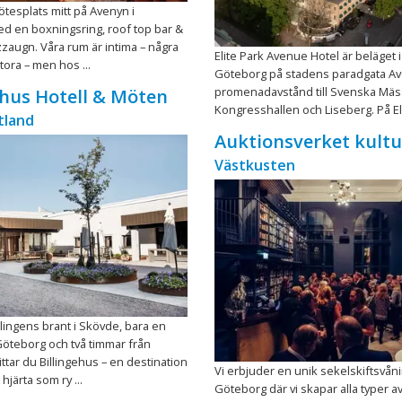
ötesplats mitt på Avenyn i
d en boxningsring, roof top bar &
zaugn. Våra rum är intima – några
Elite Park Avenue Hotel är beläget i
tora – men hos ...
Göteborg på stadens paradgata A
promenadavstånd till Svenska Mäs
ehus Hotell & Möten
Kongresshallen och Liseberg. På Elit
tland
Auktionsverket kult
Västkusten
llingens brant i Skövde, bara en
öteborg och två timmar från
ttar du Billingehus – en destination
Vi erbjuder en unik sekelskiftsvåni
hjärta som ry ...
Göteborg där vi skapar alla typer a