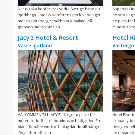
När du ska konferera i södra Sverige hittar du
Aspenäs Herr
Björkhaga Hotell & Konferens perfekt beläget
en storslage
mellan Göteborg, Stockholm & Malmö, på
en plats för
gränsen mellan Smålan ...
mindre samm
Jacy’z Hotel & Resort
Hotel R
Västergötland
Västergö
VÄLKOMMEN TILL JACY’Z, ditt go-to place för
Hotel Rivert
möten, kickoffs, celebrations och högtider. En
skapar lycka
plats för både work och play där du vill hänga
designhotell
långt efter office h ...
en omtanke s