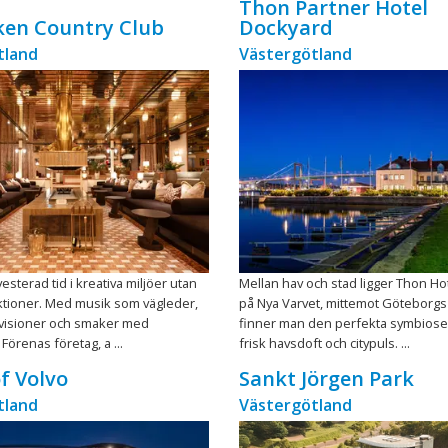
Thon Partner Hotel
ken Country Club
Dockyard
tland
Västergötland
nvesterad tid i kreativa miljöer utan
Mellan hav och stad ligger Thon Ho
ktioner. Med musik som vägleder,
på Nya Varvet, mittemot Göteborgs
visioner och smaker med
finner man den perfekta symbiose
örenas företag, a ...
frisk havsdoft och citypuls. ...
f Volvo
Sankt Jörgen Park
tland
Västergötland