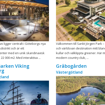
vo ligger centralt i Göteborgs nya
Välkommen till Sankt Jörgen Park –
strikt och är ett
och världsvan destination mitt bla
enter med en unik skandinavisk
kullar och välklippta greener. Här 
 22 000 m2. Med interaktiva ...
modern country club, ...
Barken Viking
Gråbogården
rg
Västergötland
tland