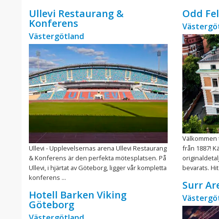
Ullevi Restaurang &
Odd Fe
Konferens
Västergö
Västergötland
Välkommen til
Ullevi - Upplevelsernas arena Ullevi Restaurang
från 1887! K
& Konferens är den perfekta mötesplatsen. På
originaldeta
Ullevi, i hjärtat av Göteborg, ligger vår kompletta
bevarats. Hi
konferens ...
Surr A
Hotell Barken Viking
Västergö
Göteborg
Västergötland