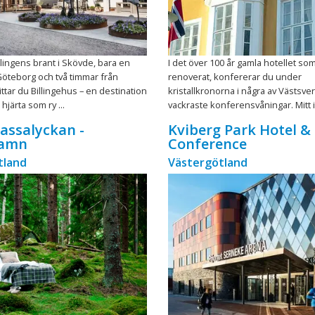
llingens brant i Skövde, bara en
I det över 100 år gamla hotellet so
öteborg och två timmar från
renoverat, konfererar du under
ttar du Billingehus – en destination
kristallkronorna i några av Västsve
hjärta som ry ...
vackraste konferensvåningar. Mitt i 
Lassalyckan -
Kviberg Park Hotel &
hamn
Conference
tland
Västergötland