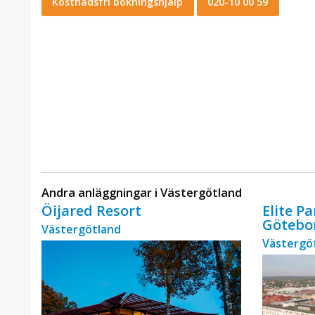
Kostnadsfri bokningshjälp
020-10 00 59
Andra anläggningar i Västergötland
Öijared Resort
Elite P
Götebo
Västergötland
Västergö