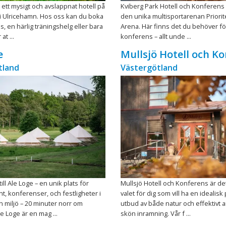
l ett mysigt och avslappnat hotell på
Kviberg Park Hotell och Konferens l
i Ulricehamn. Hos oss kan du boka
den unika multisportarenan Priori
, en härlig träningshelg eller bara
Arena. Här finns det du behöver fö
at ...
konferens – allt unde ...
e
Mullsjö Hotell och K
tland
Västergötland
ll Ale Loge – en unik plats för
Mullsjö Hotell och Konferens är de
t, konferenser, och festligheter i
valet för dig som vill ha en idealisk
 miljö – 20 minuter norr om
utbud av både natur och effektivt a
e Loge är en mag ...
skön inramning. Vår f ...