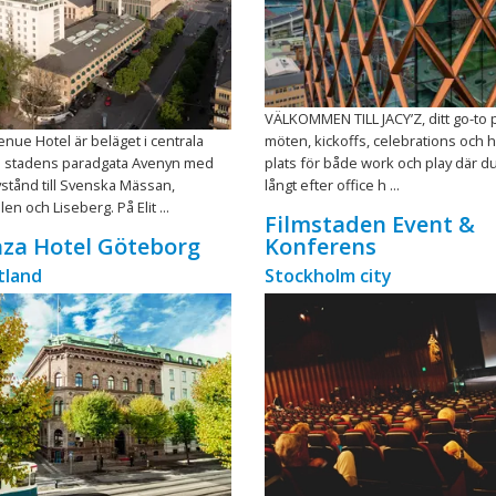
VÄLKOMMEN TILL JACY’Z, ditt go-to 
enue Hotel är beläget i centrala
möten, kickoffs, celebrations och h
 stadens paradgata Avenyn med
plats för både work och play där du
tånd till Svenska Mässan,
långt efter office h ...
n och Liseberg. På Elit ...
Filmstaden Event &
laza Hotel Göteborg
Konferens
tland
Stockholm city