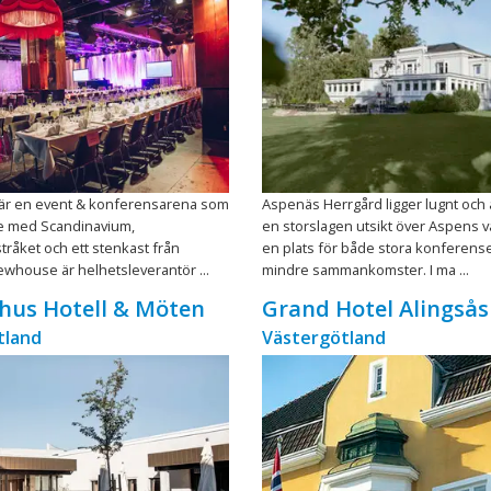
r en event & konferensarena som
Aspenäs Herrgård ligger lugnt och 
ne med Scandinavium,
en storslagen utsikt över Aspens va
råket och ett stenkast från
en plats för både stora konferens
ewhouse är helhetsleverantör ...
mindre sammankomster. I ma ...
ehus Hotell & Möten
Grand Hotel Alingsås
tland
Västergötland