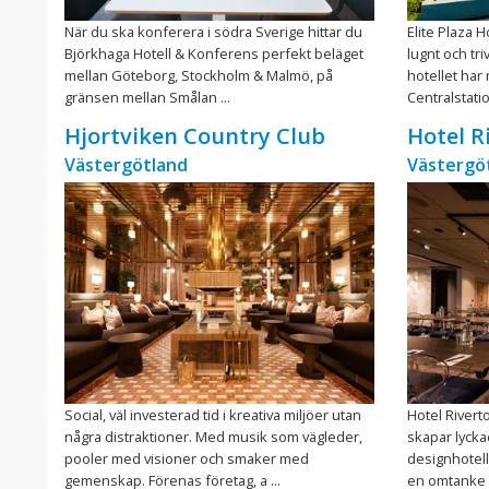
När du ska konferera i södra Sverige hittar du
Elite Plaza H
Björkhaga Hotell & Konferens perfekt beläget
lugnt och tr
mellan Göteborg, Stockholm & Malmö, på
hotellet har
gränsen mellan Smålan ...
Centralstation
Hjortviken Country Club
Hotel R
Västergötland
Västergö
Social, väl investerad tid i kreativa miljöer utan
Hotel Rivert
några distraktioner. Med musik som vägleder,
skapar lycka
pooler med visioner och smaker med
designhotell
gemenskap. Förenas företag, a ...
en omtanke s