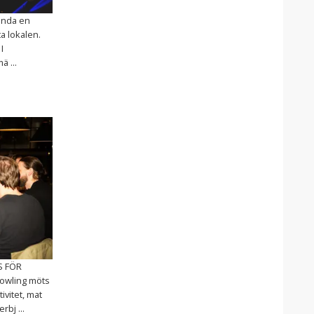
binda en
a lokalen.
I
 ...
S FÖR
owling möts
ivitet, mat
bj ...