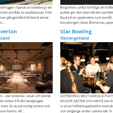
otel ligger i hjärtat av Göteborg i ett
Biografens unika förmåga att troll
ivsamt område av stadskärnan. Från
publik gör den även till den perfekt
 man gångavstånd till bland annat
Bjud på en upplevelse som består. 
 ...
biosalongen riktas åhörarnas uppmä
iverton
Star Bowling
tland
Västergötland
on – där omtanke, smak och teknik
GÖTEBORGS MEST LEKFULLA PLAT
de möten På vårt familjeägda
KICKOFF, MÖTEN OCH AW På Star B
 möts du av personlig service och
ni av en helhetsupplevelse med akt
om känns. All ...
och umgänge under samma tak. Vi er