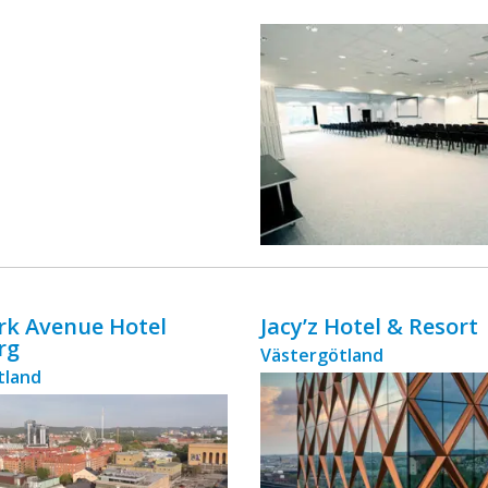
ingår äv ...
ark Avenue Hotel
Jacy’z Hotel & Resort
rg
Västergötland
tland