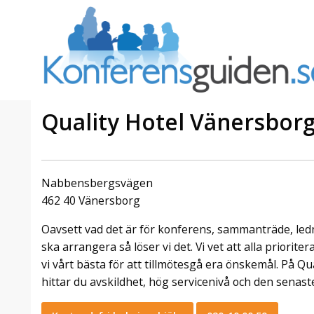
Quality Hotel Vänersbor
a Foresta
Erbjudande från Sheraton
Villa
Stockholm Hotel
Nabbensbergsvägen
Julerbjudande
462 40 Vänersborg
mans på
Välkommen att fira in julen
Oavsett vad det är för konferens, sammanträde, ledn
a – nära
2026 hos oss. Mellan den 23
an av att
november och 19 december
ska arrangera så löser vi det. Vi vet att alla priorite
et här är
förvandlar vi våra lokaler till en
vi vårt bästa för att tillmötesgå era önskemål. På Q
faktiskt
stämningsfull mötesplats där
hittar du avskildhet, hög servicenivå och den senast
hantverk, tradi ...