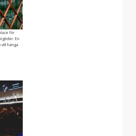
place för
ögtider. En
 vill hänga