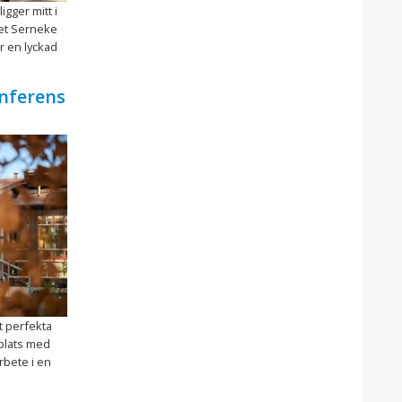
igger mitt i
tet Serneke
r en lyckad
onferens
t perfekta
 plats med
rbete i en