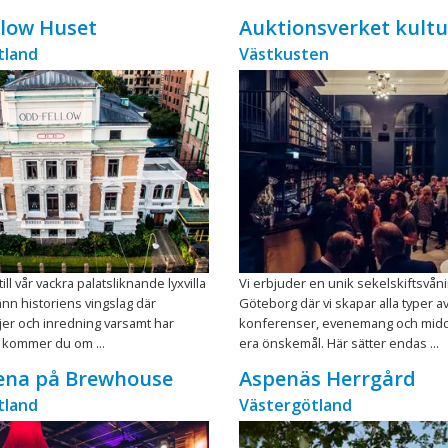
llow Huset
Auktionsverket kult
tland
Västkusten
l vår vackra palatsliknande lyxvilla
Vi erbjuder en unik sekelskiftsvåni
änn historiens vingslag där
Göteborg där vi skapar alla typer a
ljer och inredning varsamt har
konferenser, evenemang och midd
t kommer du om ...
era önskemål. Här sätter endas ...
rena på Brewhouse
Aspenäs Herrgård
tland
Västergötland