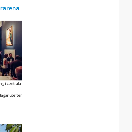
urarena
ng i centrala
v
agar utefter