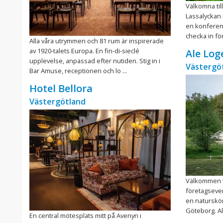
Välkomna til
Lassalyckan 
en konferens
checka in för 
Alla våra utrymmen och 81 rum är inspirerade
av 1920-talets Europa. En fin-di-sieclé
Ale Log
upplevelse, anpassad efter nutiden. Stig in i
Västergö
Bar Amuse, receptionen och lo ...
Hotel Bellora
Västergötland
Välkommen ti
företagseven
en naturskön
Göteborg. Al
En central mötesplats mitt på Avenyn i