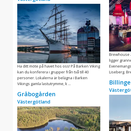
Brewhouse ä
ligger gran
Ha ditt möte på havet hos oss! På Barken Viking
Evenemangst
kan du konferera i grupper från två till 40
Liseberg. Br
personer. Lokalerna är belägna i Barken
Billing
Vikings gamla lastutrymme, k ...
Västergö
Gråbogården
Västergötland