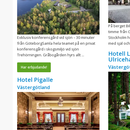
På berget Bi
timme från G
Exklusiv konferensgård vid sjön – 30 minuter
Stockholm hi
från GöteborgSamla hela teamet på en privat
med själ och 
konferensgård i skogsmiljö vid sjön
Hotell 
Trehörningen. Gråbogården hyrs allt ...
Ulrice
Västergö
Har erbjudande!
Hotel Pigalle
Västergötland