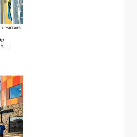
m är varsamt
riges
Väst ...