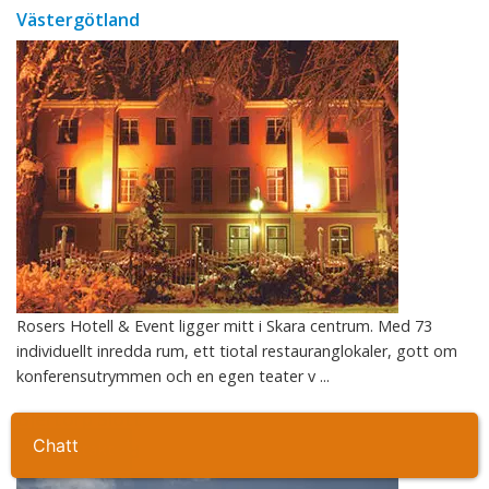
Västergötland
Rosers Hotell & Event ligger mitt i Skara centrum. Med 73
individuellt inredda rum, ett tiotal restauranglokaler, gott om
konferensutrymmen och en egen teater v ...
Bjertorp Slott
Ta kontakt
Västergötland