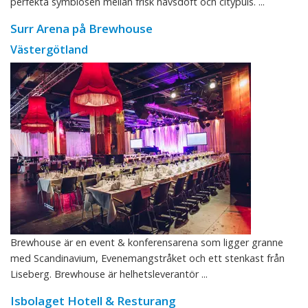
perfekta symbiosen mellan frisk havsdoft och citypuls. ...
Surr Arena på Brewhouse
Västergötland
Brewhouse är en event & konferensarena som ligger granne
med Scandinavium, Evenemangstråket och ett stenkast från
Liseberg. Brewhouse är helhetsleverantör ...
Isbolaget Hotell & Resturang