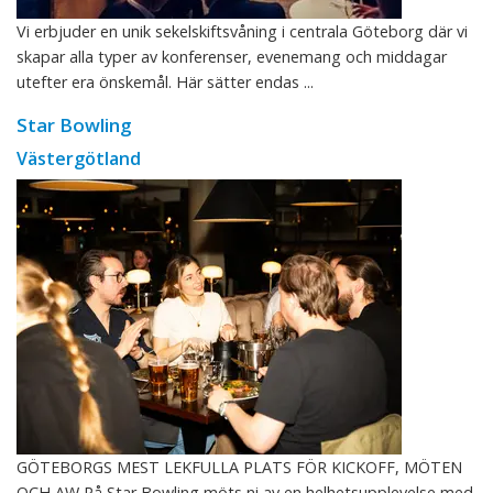
Vi erbjuder en unik sekelskiftsvåning i centrala Göteborg där vi
skapar alla typer av konferenser, evenemang och middagar
utefter era önskemål. Här sätter endas ...
Star Bowling
Västergötland
GÖTEBORGS MEST LEKFULLA PLATS FÖR KICKOFF, MÖTEN
OCH AW På Star Bowling möts ni av en helhetsupplevelse med