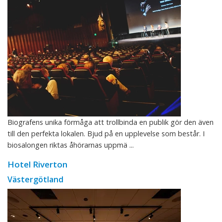
Biografens unika förmåga att trollbinda en publik gör den även
till den perfekta lokalen. Bjud på en upplevelse som består. I
biosalongen riktas åhörarnas uppmä ...
Hotel Riverton
Västergötland