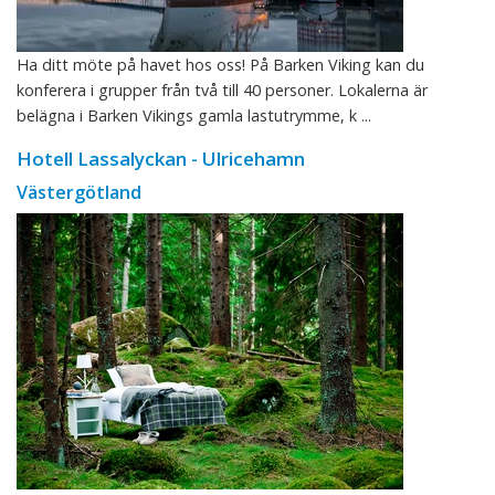
Ha ditt möte på havet hos oss! På Barken Viking kan du
konferera i grupper från två till 40 personer. Lokalerna är
belägna i Barken Vikings gamla lastutrymme, k ...
Hotell Lassalyckan - Ulricehamn
Västergötland