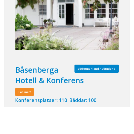
Båsenberga
Södermanland / Sörmland
Hotell & Konferens
Läs mer!
Konferensplatser: 110 Bäddar: 100
Båsenberga Hotell & Konferens ligger vackert
inlindat bland åkrar, äppelträd och golfbana i
en sörmländsk miljö vid sjön Kolsnaren i
Vingåkers Kommun. Här har den golfbitne