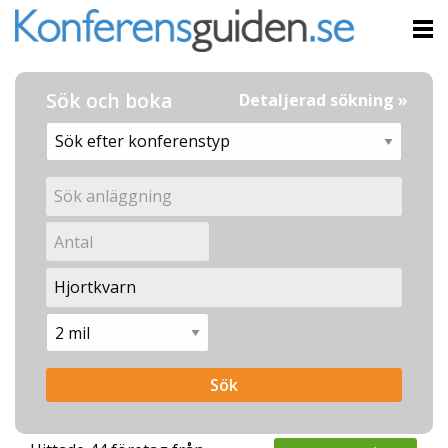
Sök och boka
Detaljerad sökning »