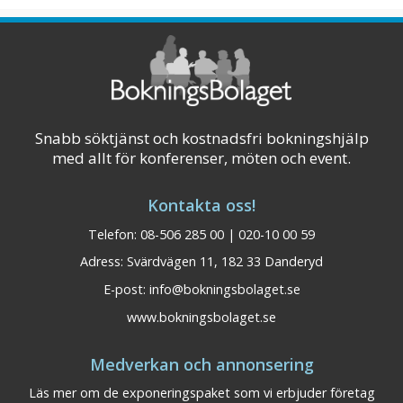
100 meter till första tee. Historiskt var
Båsenberga ortens fattighus. I dag är det en
hotell- och konferensanläggning i to ...
Visa på karta
Snabb söktjänst och kostnadsfri bokningshjälp
med allt för konferenser, möten och event.
Kontakta oss!
Telefon: 08-506 285 00 | 020-10 00 59
Adress: Svärdvägen 11, 182 33 Danderyd
E-post:
info@bokningsbolaget.se
www.bokningsbolaget.se
Medverkan och annonsering
Läs mer om de exponeringspaket som vi erbjuder företag