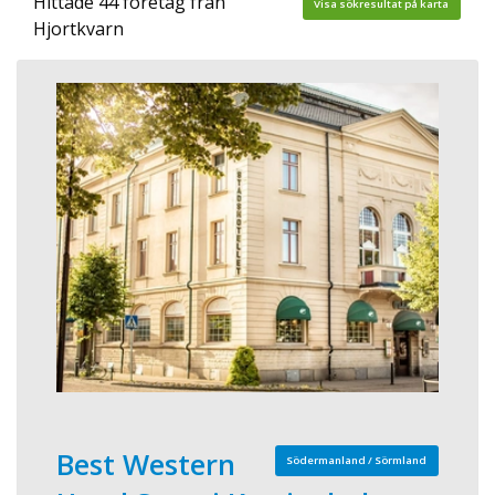
Hittade 44 företag från
Visa sökresultat på karta
Hjortkvarn
Best Western
Södermanland / Sörmland