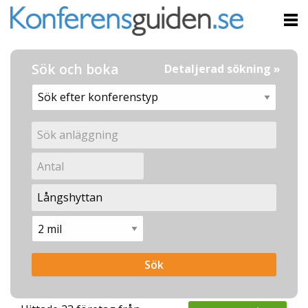
Sök och boka
Detaljerad sökning »