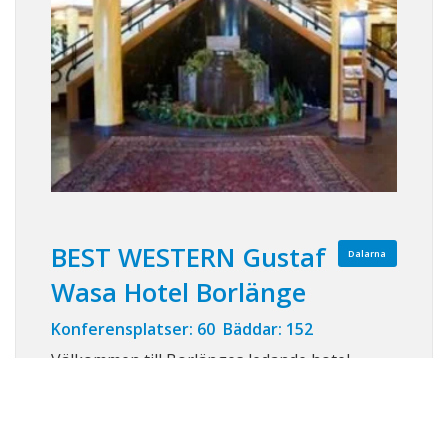
BEST WESTERN Gustaf
Dalarna
Wasa Hotel Borlänge
Konferensplatser: 60 Bäddar: 152
Välkommen till Borlänges ledande hotel -
prisbelönat för sin arkitektur. Hos oss hittar
du en personlig atmosfär och ett utmärkt
kök.Vi kan erbjuda flera olika storlekar på