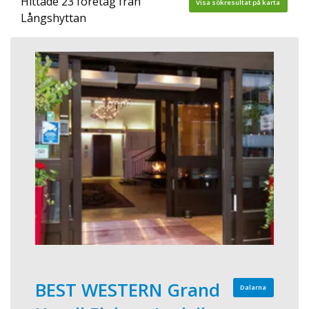
Hittade 23 företag från
Visa sökresultat på karta
Långshyttan
BEST WESTERN Grand
Dalarna