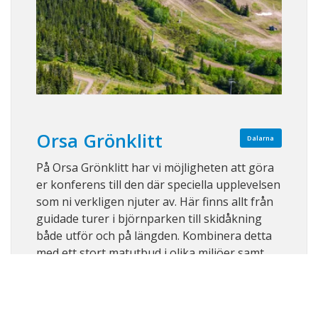
Orsa Grönklitt
Dalarna
På Orsa Grönklitt har vi möjligheten att göra
er konferens till den där speciella upplevelsen
som ni verkligen njuter av. Här finns allt från
guidade turer i björnparken till skidåkning
både utför och på längden. Kombinera detta
med ett stort matutbud i olika miljöer samt
närliggande boende och ni h ...
Visa på karta