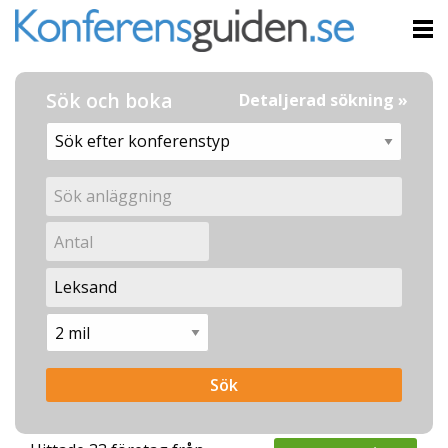
Sök och boka
Detaljerad sökning »