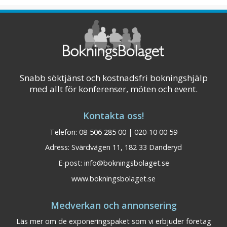
Snabb söktjänst och kostnadsfri bokningshjälp
med allt för konferenser, möten och event.
Kontakta oss!
Telefon: 08-506 285 00 | 020-10 00 59
Adress: Svärdvägen 11, 182 33 Danderyd
E-post:
info@bokningsbolaget.se
www.bokningsbolaget.se
BEST WESTERN Gustaf
Dalarna
Medverkan och annonsering
Wasa Hotel Borlänge
Läs mer om de exponeringspaket som vi erbjuder företag