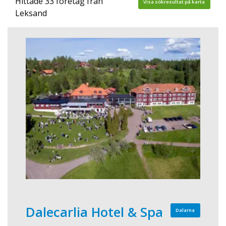
Hittade 33 företag från
Visa sökresultat på karta
Leksand
Dalecarlia Hotel & Spa
Dalarna