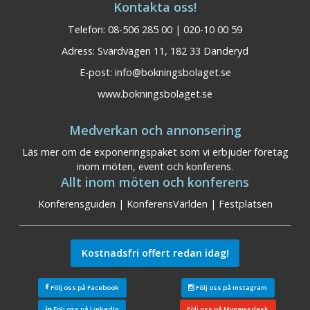
Kontakta oss!
Telefon: 08-506 285 00 | 020-10 00 59
Adress: Svärdvägen 11, 182 33 Danderyd
E-post:
info@bokningsbolaget.se
www.bokningsbolaget.se
Medverkan och annonsering
Läs mer om de exponeringspaket som vi erbjuder företag
inom möten, event och konferens.
Allt inom möten och konferens
Konferensguiden
|
KonferensVärlden
|
Festplatsen
Kostnadsfri offert redan idag!
Följ oss på Facebook
Följ oss på Instagram
Följ oss på LinkedIn
Följ oss på Mynewsdesk