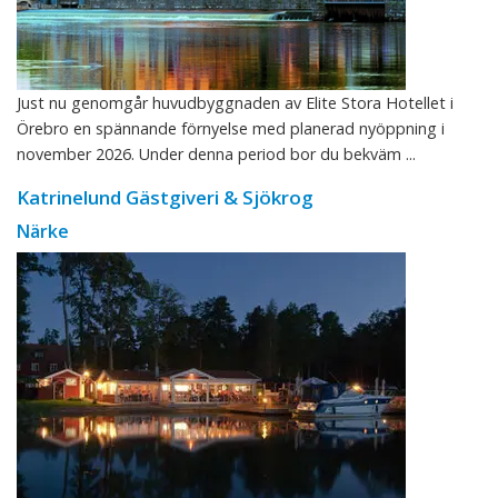
Just nu genomgår huvudbyggnaden av Elite Stora Hotellet i
Örebro en spännande förnyelse med planerad nyöppning i
november 2026. Under denna period bor du bekväm ...
Katrinelund Gästgiveri & Sjökrog
Närke