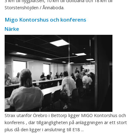
3 km till flygplatsen, 10 km till Golfbana och 18 km till
Storstenshöjden / Ånnaboda.
Migo Kontorshus och konferens
Närke
Strax utanför Örebro i Bettorp ligger MIGO Kontorshus och
konferens , där tillgängligheten på anläggningen är ett stort
plus då den ligger i anslutning till E18 ...