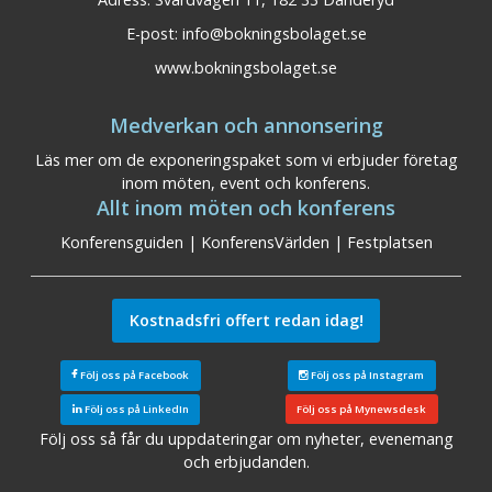
E-post:
info@bokningsbolaget.se
www.bokningsbolaget.se
Medverkan och annonsering
Läs mer om de exponeringspaket som vi erbjuder företag
inom möten, event och konferens.
Allt inom möten och konferens
Konferensguiden
|
KonferensVärlden
|
Festplatsen
Kostnadsfri offert redan idag!
Följ oss på Facebook
Följ oss på Instagram
Följ oss på LinkedIn
Följ oss på Mynewsdesk
Följ oss så får du uppdateringar om nyheter, evenemang
och erbjudanden.