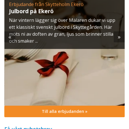
Erbjudande från Skytteholm Ekerö
Julbord på Ekerö
När vintern lägger sig över Mälaren dukar vi upp
ett klassiskt svenskt julbord i Skyttegården. Här
möts ni av doften av gran, ljus som brinner stilla
«
»
och smaker ...
Till alla erbjudanden »