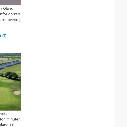
la Öland
anför dörren.
k renovering
ort
avets
arton minuter
Öland. En