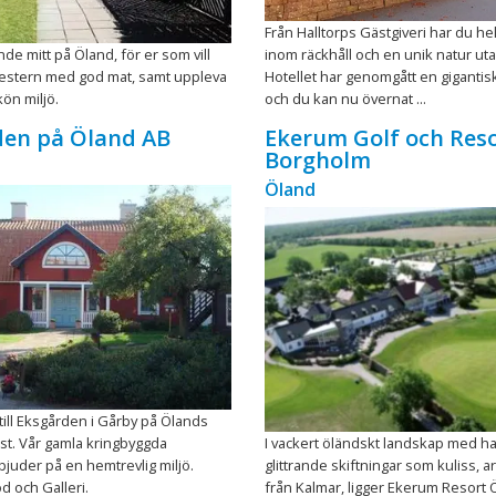
Från Halltorps Gästgiveri har du he
de mitt på Öland, för er som vill
inom räckhåll och en unik natur ut
mestern med god mat, samt uppleva
Hotellet har genomgått en gigantis
kön miljö.
och du kan nu övernat ...
den på Öland AB
Ekerum Golf och Res
Borgholm
Öland
ill Eksgården i Gårby på Ölands
st. Vår gamla kringbyggda
I vackert öländskt landskap med h
juder på en hemtrevlig miljö.
glittrande skiftningar som kuliss, 
 och Galleri.
från Kalmar, ligger Ekerum Resort 