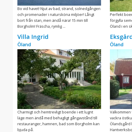
Bo vid havet! Njut av bad, strand, solnedgången
och promenader i natursköna miljöer! Långt
Perfekt boen
bort från stan, men ändå nära! 15 min till
förgylla se
Borgholm! Fräscha, rymlig ...
Öland i en s
Villa Ingrid
Eksgår
Öland
Öland
Charmigt och hemtrevligt boende i ett lugnt
Välkommen t
läge men ändå med behagligt gångavstånd till
vackra östku
restauranger, hamnen, bad som Borgholm kan
Ölandsgård b
bjuda på.
Hantverksbod