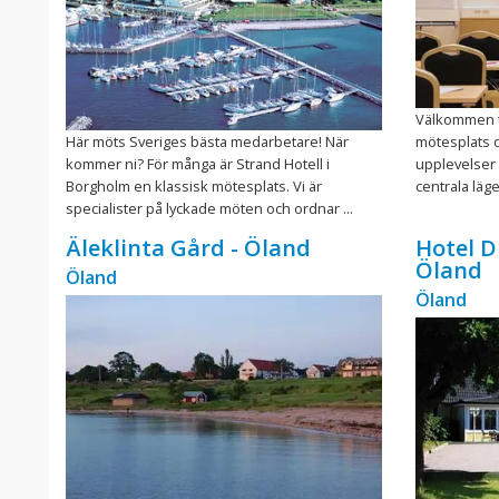
Välkommen ti
Här möts Sveriges bästa medarbetare! När
mötesplats 
kommer ni? För många är Strand Hotell i
upplevelser
Borgholm en klassisk mötesplats. Vi är
centrala läge
specialister på lyckade möten och ordnar ...
Äleklinta Gård - Öland
Hotel D
Öland
Öland
Öland