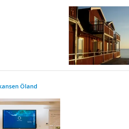
ingår äv ...
Skansen Öland