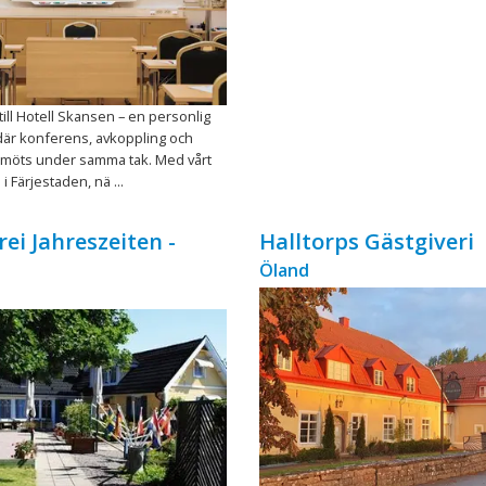
ll Hotell Skansen – en personlig
där konferens, avkoppling och
 möts under samma tak. Med vårt
 i Färjestaden, nä ...
rei Jahreszeiten -
Halltorps Gästgiveri
Öland