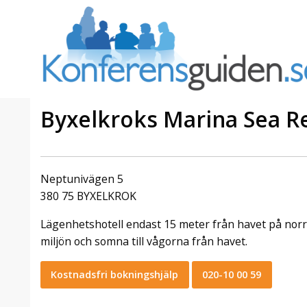
Byxelkroks Marina Sea Re
a Foresta
Erbjudande från Sheraton
Villa
Stockholm Hotel
Neptunivägen 5
Julerbjudande
380 75 BYXELKROK
mans på
Välkommen att fira in julen
Lägenhetshotell endast 15 meter från havet på norr
a – nära
2026 hos oss. Mellan den 23
an av att
november och 19 december
miljön och somna till vågorna från havet.
et här är
förvandlar vi våra lokaler till en
faktiskt
stämningsfull mötesplats där
Kostnadsfri bokningshjälp
020-10 00 59
hantverk, tradi ...