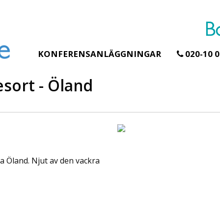
KONFERENSANLÄGGNINGAR
020-10 0
sort - Öland
Erbjudande från Åhus Seaside
Erbjudande från
Hela Gråbogå
SPA & Konferens
teamet – gla
Åhus Seaside Take
skogen ingår
Over erbjudande
a Öland. Njut av den vackra
Samla teamet för
Ta över ett helt hotell. På
konferensdagar
stranden i Åhus. För grupper
övernattning i pr
erbjuder vi en full abonnering
skogsmiljö, enda
av Åhus Seaside SPA &
minuter från Göt
Konferens. Under er vistelse är
bokar vårt konfe
hela hotellet ert ...