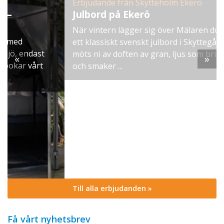
Erbjudande från Skytteholm Ekerö
Julbord på Ekerö
När vintern lägger sig över Mälaren dukar vi upp
ett klassiskt svenskt julbord i Skyttegården. Här
möts ni av doften av gran, ljus som brinner stilla
«
»
och smaker ...
Till alla erbjudanden »
Få vårt nyhetsbrev