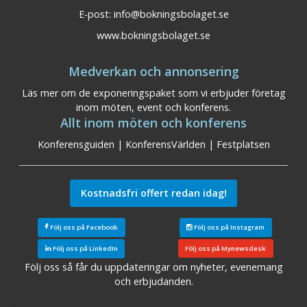
E-post:
info@bokningsbolaget.se
www.bokningsbolaget.se
Medverkan och annonsering
Läs mer om de exponeringspaket som vi erbjuder företag
inom möten, event och konferens.
Allt inom möten och konferens
Konferensguiden
|
KonferensVärlden
|
Festplatsen
Kostnadsfri offert redan idag!
Följ oss på Facebook
Följ oss på Instagram
Följ oss på LinkedIn
Följ oss på Mynewsdesk
Följ oss så får du uppdateringar om nyheter, evenemang
och erbjudanden.