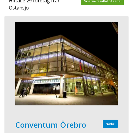
Hittade 29 företag från
Visa sökresultat på karta
Östansjö
Conventum Örebro
Närke