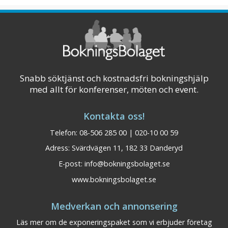
Snabb söktjänst och kostnadsfri bokningshjälp
med allt för konferenser, möten och event.
Kontakta oss!
Telefon: 08-506 285 00 | 020-10 00 59
Adress: Svärdvägen 11, 182 33 Danderyd
E-post:
info@bokningsbolaget.se
Elite Stora Hotellet
Närke
www.bokningsbolaget.se
Örebro
Medverkan och annonsering
Konferensplatser: 300 Bäddar: 284
Läs mer om de exponeringspaket som vi erbjuder företag