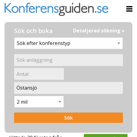
Sök och boka
Detaljerad sökning »