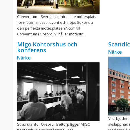
Conventum – Sveriges centralaste mötesplats
för möten, mässa, event och nöje. Söker du
den perfekta mötesplatsen? Kom till
Conventum i Örebro. Vi håller mötestr ...
Migo Kontorshus och
Scandic
konferens
Närke
Närke
Vi erbjuder 
Strax utanför Örebro i Bettorp ligger MIGO
avslappnad m
Kontorshus och konferens , där
Moderna, lju