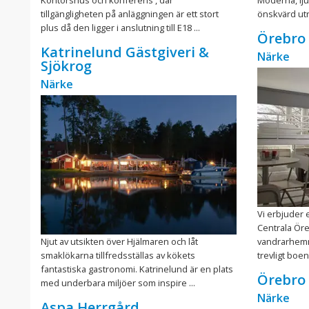
tillgängligheten på anläggningen är ett stort
önskvärd utr
plus då den ligger i anslutning till E18 ...
Örebro
Katrinelund Gästgiveri &
Närke
Sjökrog
Närke
Vi erbjuder 
Centrala Öre
Njut av utsikten över Hjälmaren och låt
vandrarhemme
smaklökarna tillfredsställas av kökets
trevligt boend
fantastiska gastronomi. Katrinelund är en plats
Örebro 
med underbara miljöer som inspire ...
Närke
Aspa Herrgård