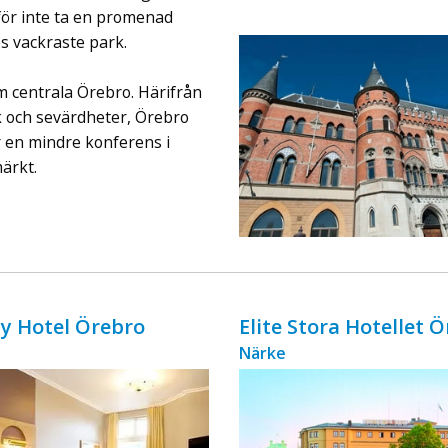
ingår äv ...
arför inte ta en promenad
 vackraste park.
m centrala Örebro. Härifrån
k och sevärdheter, Örebro
r en mindre konferens i
ärkt.
ity Hotel Örebro
Elite Stora Hotellet 
Närke