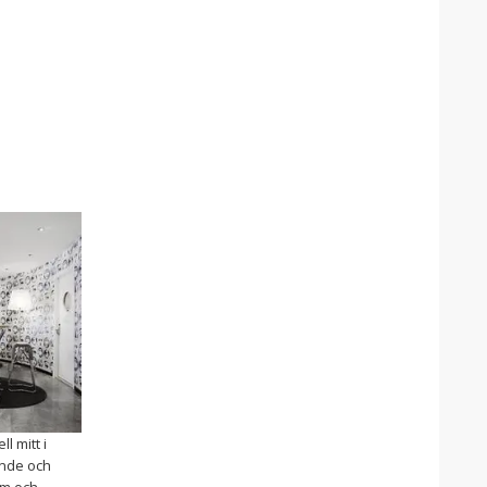
ll mitt i
ende och
um och