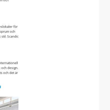
eslokaler för
rupprum och
 stil. Scandic
nternationell
k och design.
ts och det är
a