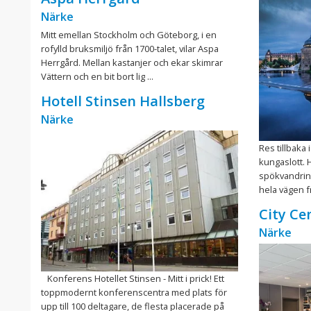
Närke
Mitt emellan Stockholm och Göteborg, i en
rofylld bruksmiljö från 1700-talet, vilar Aspa
Herrgård. Mellan kastanjer och ekar skimrar
Vättern och en bit bort lig ...
Hotell Stinsen Hallsberg
Närke
Res tillbaka
kungaslott. 
spökvandring
hela vägen fr
City Ce
Närke
Konferens Hotellet Stinsen - Mitt i prick! Ett
toppmodernt konferenscentra med plats för
upp till 100 deltagare, de flesta placerade på