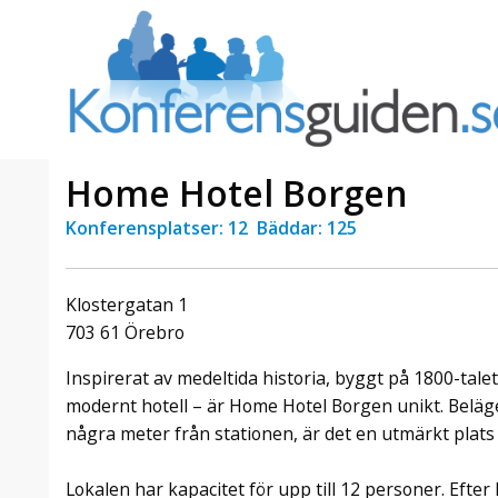
Home Hotel Borgen
Konferensplatser: 12 Bäddar: 125
a Foresta
Erbjudande från Sheraton
Villa
Stockholm Hotel
Klostergatan 1
Julerbjudande
703 61 Örebro
mans på
Välkommen att fira in julen
a – nära
2026 hos oss. Mellan den 23
Inspirerat av medeltida historia, byggt på 1800-talet
an av att
november och 19 december
modernt hotell – är Home Hotel Borgen unikt. Beläge
et här är
förvandlar vi våra lokaler till en
några meter från stationen, är det en utmärkt plats
faktiskt
stämningsfull mötesplats där
hantverk, tradi ...
Lokalen har kapacitet för upp till 12 personer. Efte