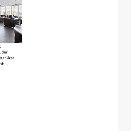
 i
juder
eter året
b ...