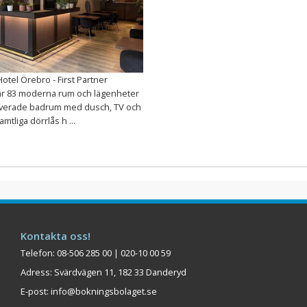
Hotel Örebro - First Partner
har 83 moderna rum och lägenheter
verade badrum med dusch, TV och
amtliga dörrlås h ...
Kontakta oss!
Telefon: 08-506 285 00 | 020-10 00 59
Adress: Svärdvägen 11, 182 33 Danderyd
E-post:
info@bokningsbolaget.se