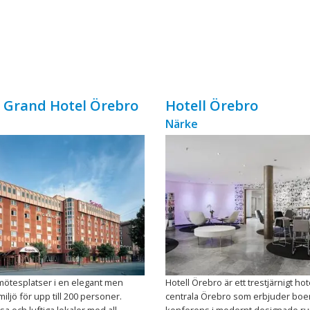
 Grand Hotel Örebro
Hotell Örebro
Närke
mötesplatser i en elegant men
Hotell Örebro är ett trestjärnigt hote
iljö för upp till 200 personer.
centrala Örebro som erbjuder bo
sa och luftiga lokaler med all
konferens i modernt designade r