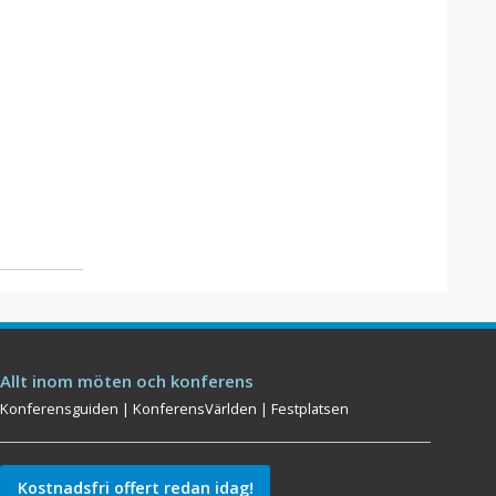
Allt inom möten och konferens
Konferensguiden
|
KonferensVärlden
|
Festplatsen
Kostnadsfri offert redan idag!