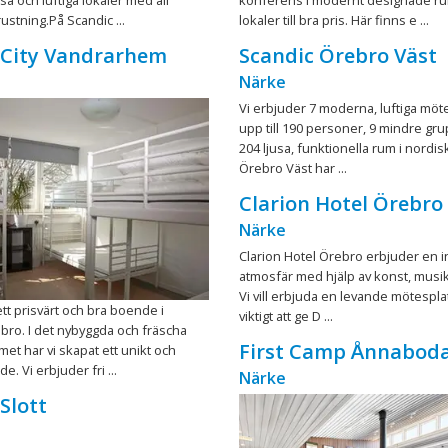
ustning.På Scandic ...
lokaler till bra pris. Här finns e ...
 City Vandrarhem
Scandic Örebro Väst
Närke
Vi erbjuder 7 moderna, luftiga möt
upp till 190 personer, 9 mindre g
204 ljusa, funktionella rum i nordisk
Örebro Väst har ...
Clarion Hotel Örebro
Närke
Clarion Hotel Örebro erbjuder en i
atmosfär med hjälp av konst, musi
Vi vill erbjuda en levande mötespla
ett prisvärt och bra boende i
viktigt att ge D ...
bro. I det nybyggda och fräscha
First Camp Ånnabod
t har vi skapat ett unikt och
e. Vi erbjuder fri ...
Närke
Slott