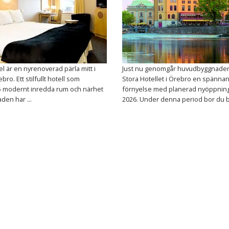
tel är en nyrenoverad pärla mitt i
Just nu genomgår huvudbyggnaden 
ebro. Ett stilfullt hotell som
Stora Hotellet i Örebro en spänna
5 modernt inredda rum och närhet
förnyelse med planerad nyöppnin
taden har ...
2026. Under denna period bor du b