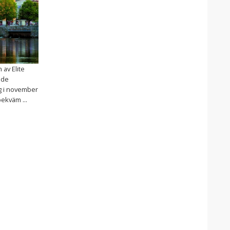
av Elite
nde
g i november
ekväm ...