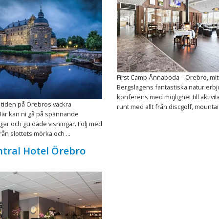
First Camp Ånnaboda – Örebro, mitt
Bergslagens fantastiska natur erb
konferens med möjlighet till aktivit
 i tiden på Örebros vackra
runt med allt från discgolf, mountain
Här kan ni gå på spännande
ar och guidade visningar. Följ med
ån slottets mörka och ...
ntral Hotel Örebro