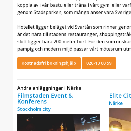
koppla av i vår bastu eller träna i vårt gym, eller v
genom Stadsparken, som många anser vara Sveriges
Hotellet ligger beläget vid Svartån som rinner geno
är det nära till stadens restauranger, shoppingstrå
slott ligger bara 200 meter bort. För den som önska
pampig och modern miljö passar vårt mötesrum utm
Kostnadsfri bokningshjälp
020-10 00 59
Andra anläggningar i Närke
Filmstaden Event &
Elite C
Konferens
Närke
Stockholm city