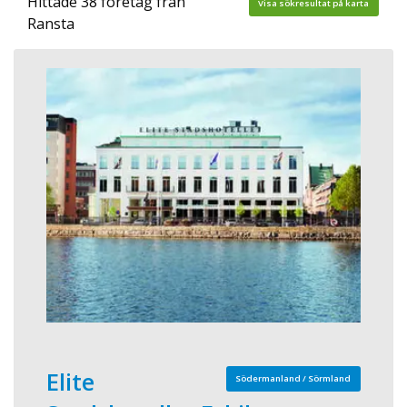
Hittade 38 företag från
Visa sökresultat på karta
Ransta
Elite
Södermanland / Sörmland