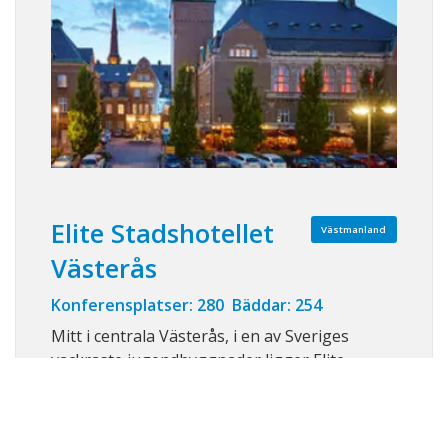
Elite Stadshotellet
Västmanland
Västerås
Konferensplatser: 280 Bäddar: 254
Mitt i centrala Västerås, i en av Sveriges
vackraste jugendbyggnader ligger Elite
Stadshotellet. Hotellet har varit en central
mötesplats ända sedan invigningen 1907 och
inrymmer 137 bekväma och fräscha hotellrum