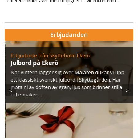
konferenslokaler även med möjlighet till videokonferen ...
Erbjudanden
Erbjudande från Skytteholm Ekerö
Julbord på Ekerö
När vintern lägger sig över Mälaren dukar vi upp
ett klassiskt svenskt julbord i Skyttegården. Här
möts ni av doften av gran, ljus som brinner stilla
«
»
och smaker ...