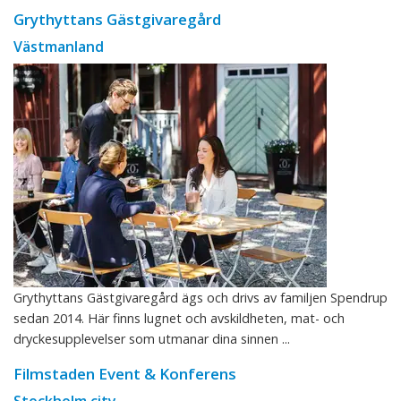
Grythyttans Gästgivaregård
Västmanland
Grythyttans Gästgivaregård ägs och drivs av familjen Spendrup
sedan 2014. Här finns lugnet och avskildheten, mat- och
dryckesupplevelser som utmanar dina sinnen ...
Filmstaden Event & Konferens
Stockholm city