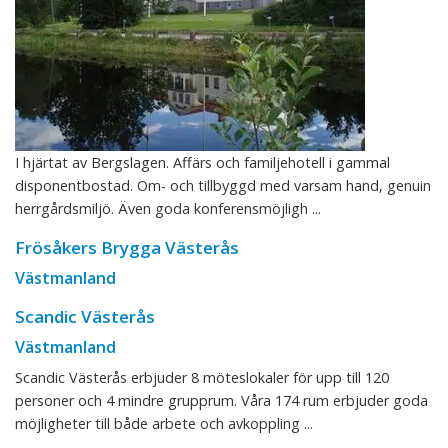
I hjärtat av Bergslagen. Affärs och familjehotell i gammal
disponentbostad. Om- och tillbyggd med varsam hand, genuin
herrgårdsmiljö. Även goda konferensmöjligh ...
Frösåkers Brygga Västerås
Västmanland
Scandic Västerås
Västmanland
Scandic Västerås erbjuder 8 möteslokaler för upp till 120
personer och 4 mindre grupprum. Våra 174 rum erbjuder goda
möjligheter till både arbete och avkoppling ...