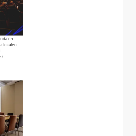
binda en
a lokalen.
I
 ...