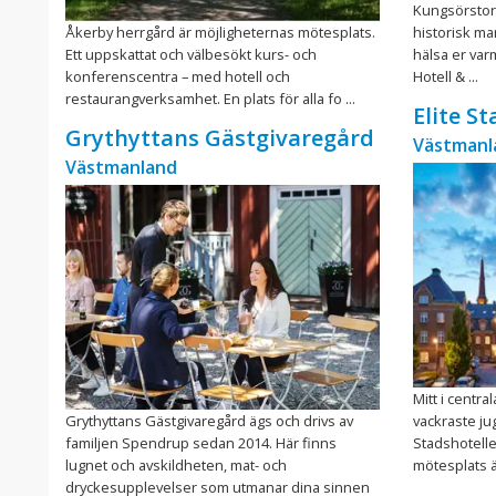
Kungsörstorp
Åkerby herrgård är möjligheternas mötesplats.
historisk mar
Ett uppskattat och välbesökt kurs- och
hälsa er var
konferenscentra – med hotell och
Hotell & ...
restaurangverksamhet. En plats för alla fo ...
Elite S
Grythyttans Gästgivaregård
Västmanl
Västmanland
Mitt i centra
Grythyttans Gästgivaregård ägs och drivs av
vackraste ju
familjen Spendrup sedan 2014. Här finns
Stadshotellet
lugnet och avskildheten, mat- och
mötesplats ä
dryckesupplevelser som utmanar dina sinnen