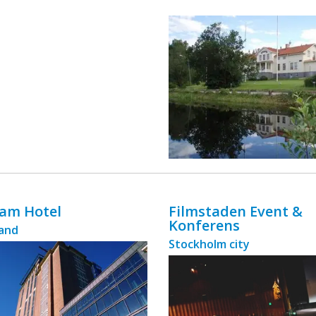
eam Hotel
Filmstaden Event &
Konferens
and
Stockholm city