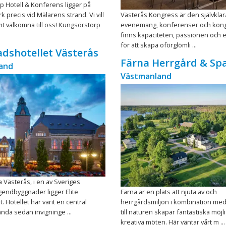
 Hotell & Konferens ligger på
k precis vid Mälarens strand. Vi vill
Västerås Kongress är den självklar
mt välkomna till oss! Kungsörstorp
evenemang, konferenser och kong
finns kapaciteten, passionen och 
för att skapa oförglömli ...
tadshotellet Västerås
Färna Herrgård & Sp
and
Västmanland
la Västerås, i en av Sveriges
gendbyggnader ligger Elite
Färna är en plats att njuta av och
. Hotellet har varit en central
herrgårdsmiljön i kombination me
nda sedan invigninge ...
till naturen skapar fantastiska möjlig
kreativa möten. Här väntar vårt m ...