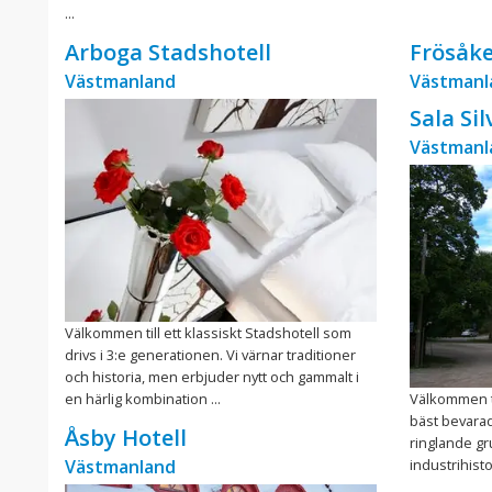
...
Arboga Stadshotell
Frösåke
Västmanland
Västmanl
Sala Si
Västmanl
Välkommen till ett klassiskt Stadshotell som
drivs i 3:e generationen. Vi värnar traditioner
och historia, men erbjuder nytt och gammalt i
en härlig kombination ...
Välkommen ti
bäst bevarad
Åsby Hotell
ringlande g
Västmanland
industrihisto