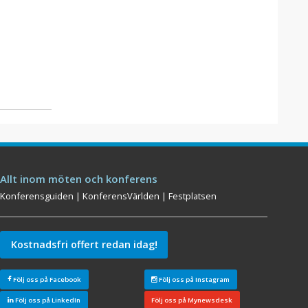
Allt inom möten och konferens
Konferensguiden
|
KonferensVärlden
|
Festplatsen
Kostnadsfri offert redan idag!
Följ oss på Facebook
Följ oss på Instagram
Följ oss på LinkedIn
Följ oss på Mynewsdesk