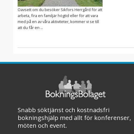
Oavsett om du besöker Sikfors Herrgård för att
arbeta, fira en familjär högtid eller för att vara
med på en av våra aktiviteter, kommer vi se till
att du får en ...
Snabb söktjänst och kostnadsfri
bokningshjälp med allt för konferenser,
möten och event.