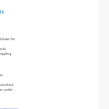
ts
lokaler för
goda
oppling ...
ta
 besökare
as under ...