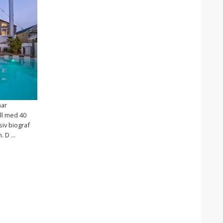
nar
ll med 40
iv biograf
 D ...