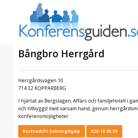
Bångbro Herrgård
a Foresta
Erbjudande från Sheraton
Villa
Stockholm Hotel
Herrgårdsvägen 10
Julerbjudande
714 32 KOPPARBERG
mans på
Välkommen att fira in julen
I hjärtat av Bergslagen. Affärs och familjehotell i 
a – nära
2026 hos oss. Mellan den 23
an av att
november och 19 december
och tillbyggd med varsam hand, genuin herrgårdsmi
et här är
förvandlar vi våra lokaler till en
konferensmöjligheter.
faktiskt
stämningsfull mötesplats där
hantverk, tradi ...
Kostnadsfri bokningshjälp
020-10 00 59