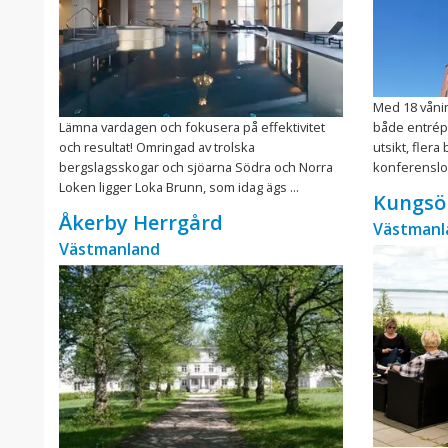
Med 18 våni
Lämna vardagen och fokusera på effektivitet
både entrép
och resultat! Omringad av trolska
utsikt, flera
bergslagsskogar och sjöarna Södra och Norra
konferensloka
Loken ligger Loka Brunn, som idag ägs ...
Kungsö
Åkerby Herrgård
Västmanl
Västmanland