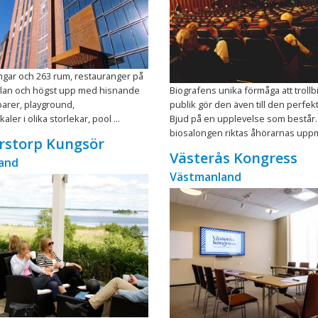
ngar och 263 rum, restauranger på
lan och högst upp med hisnande
Biografens unika förmåga att troll
 barer, playground,
publik gör den även till den perfekt
ler i olika storlekar, pool ...
Bjud på en upplevelse som består. 
biosalongen riktas åhörarnas uppmä
rstorp Kungsör
Västerås Kongress
and
Västmanland