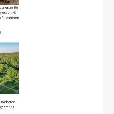
a arenan för
resser. Här
erfarenheten
a
d närheten
heter till