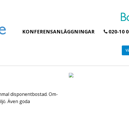
KONFERENSANLÄGGNINGAR
020-10 0
V
Erbjudande från Åhus Seaside
SPA & Konferens
Åhus Seaside Take
Over erbjudande
gammal disponentbostad. Om-
Ta över ett helt hotell. På
stranden i Åhus. För grupper
ljö. Även goda
erbjuder vi en full abonnering
av Åhus Seaside SPA &
Konferens. Under er vistelse är
hela hotellet ert ...