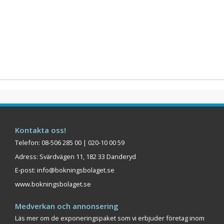
Kontakta oss!
Telefon: 08-506 285 00 | 020-10 00 59
Adress: Svärdvägen 11, 182 33 Danderyd
E-post:
info@bokningsbolaget.se
www.bokningsbolaget.se
Medverkan och annonsering
Läs mer om de exponeringspaket som vi erbjuder företag inom