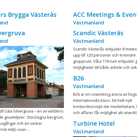
rs Brygga Västerås
ACC Meetings & Even
and
Västmanland
lvergruva
Scandic Västerås
and
Västmanland
Scandic Västerås erbjuder 8 mötes
upp till 120 personer och 4 mindre
grupprum. Våra 174 rum erbjuder 
möjligheter till både arbete och avk
B26
Västmanland
B26 är en coworking-arena av högs
internationella klass. Ett helt nytt
kontorskoncept där medarbetare,
ll Sala Silvergruva – en av världens
och affärer får möjlighet att utveckl
e gruvmiljöer. Storslagna bergrum,
Turbine Hotel
ruvgångar och en vacker
risk miljö ovan ...
Västmanland