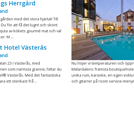
gs Herrgård
and
rgården med det stora hjärtat! Till
u för att få det lugnt och skönt
 njuta av kökets gourmé mat och väl
er. M ...
 Hotel Västerås
and
tan 23 i Västerås, med
Nu höjer vi temperaturen och öpp
onen som närmsta granne, hittar du
Mälardalens främsta boutiquehote
el® Västerås. Med det fantastiska
unika rum, karaoke, en egen exklus
ara ett stenkast frå ...
och gitarrer på room service-menyn.