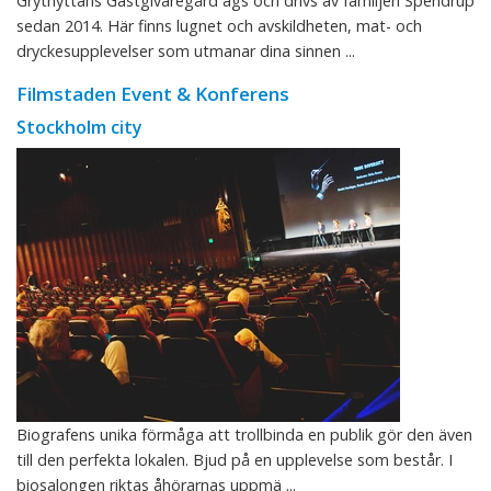
Grythyttans Gästgivaregård ägs och drivs av familjen Spendrup
sedan 2014. Här finns lugnet och avskildheten, mat- och
dryckesupplevelser som utmanar dina sinnen ...
Filmstaden Event & Konferens
Stockholm city
Biografens unika förmåga att trollbinda en publik gör den även
till den perfekta lokalen. Bjud på en upplevelse som består. I
biosalongen riktas åhörarnas uppmä ...