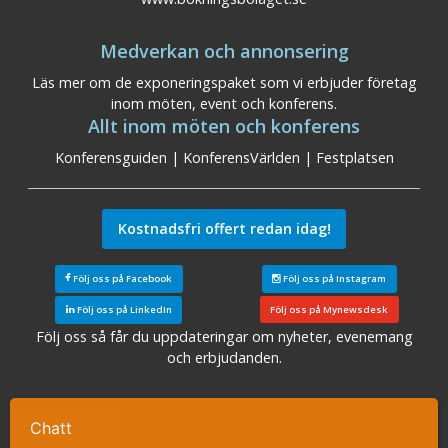
Medverkan och annonsering
Läs mer om de exponeringspaket som vi erbjuder företag
inom möten, event och konferens.
Allt inom möten och konferens
Konferensguiden
|
KonferensVärlden
|
Festplatsen
Kostnadsfri offert redan idag!
Följ oss på Facebook
Följ oss på Instagram
Följ oss på LinkedIn
Följ oss på Mynewsdesk
Följ oss så får du uppdateringar om nyheter, evenemang
och erbjudanden.
Sök konferensanläggningar
|
Konferens Stockholm
|
Konferens Arlanda
|
Konferens Göteborg
|
Konferens
Chatt
Ta kontakt
Malmö