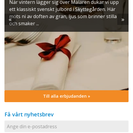
När vintern lägger sig över Mälaren dukar vi upp
ett klassiskt svenskt julbord i Skyttegården. Här
möts ni av doften av gran, ljus som brinner stilla
«
»
och smaker ...
Till alla erbjudanden »
Få vårt nyhetsbrev