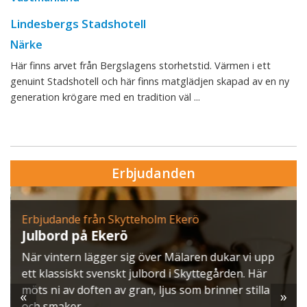
Lindesbergs Stadshotell
Närke
Här finns arvet från Bergslagens storhetstid. Värmen i ett
genuint Stadshotell och här finns matglädjen skapad av en ny
generation krögare med en tradition väl ...
Erbjudanden
Erbjudande från Skytteholm Ekerö
Julbord på Ekerö
När vintern lägger sig över Mälaren dukar vi upp
ett klassiskt svenskt julbord i Skyttegården. Här
möts ni av doften av gran, ljus som brinner stilla
«
»
och smaker ...