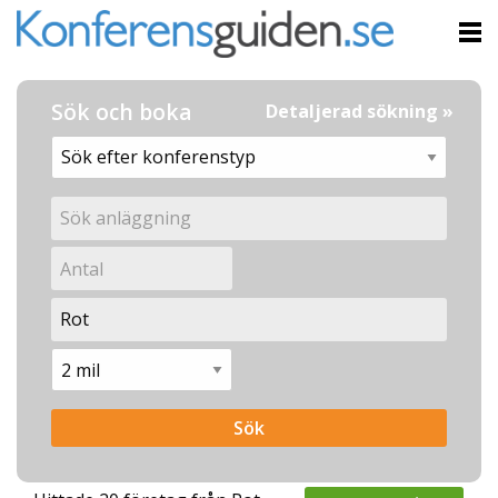
Sök och boka
Detaljerad sökning »