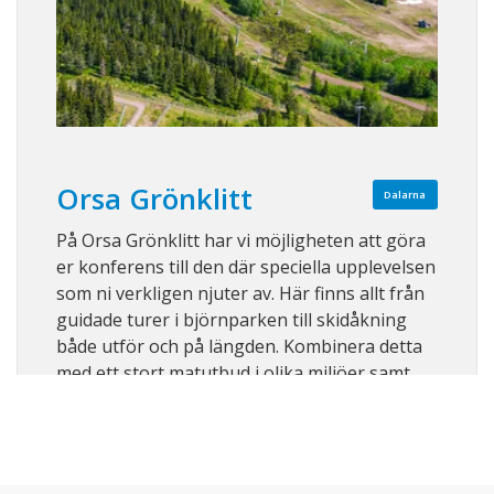
Orsa Grönklitt
Dalarna
På Orsa Grönklitt har vi möjligheten att göra
er konferens till den där speciella upplevelsen
som ni verkligen njuter av. Här finns allt från
guidade turer i björnparken till skidåkning
både utför och på längden. Kombinera detta
med ett stort matutbud i olika miljöer samt
närliggande boende och ni h ...
Visa på karta