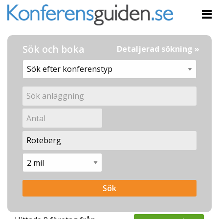
Sök och boka
Detaljerad sökning »