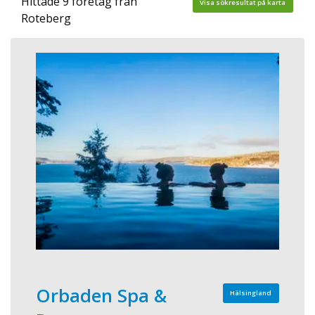
Hittade 9 företag från
Visa sökresultat på karta
Roteberg
Orbaden Spa &
Hälsingland