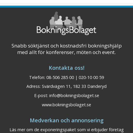
mitt i pisten med närhet till skidåkning eller
cykling för alla. En kilometer från den mysiga
byn och tågstationen och bara några meter
från Vildriket. 1,5 timme från G ...
Visa på karta
Snabb söktjänst och kostnadsfri bokningshjälp
med allt för konferenser, möten och event.
Kontakta oss!
Telefon: 08-506 285 00 | 020-10 00 59
Adress: Svärdvägen 11, 182 33 Danderyd
E-post:
info@bokningsbolaget.se
www.bokningsbolaget.se
Medverkan och annonsering
Läs mer om de exponeringspaket som vi erbjuder företag