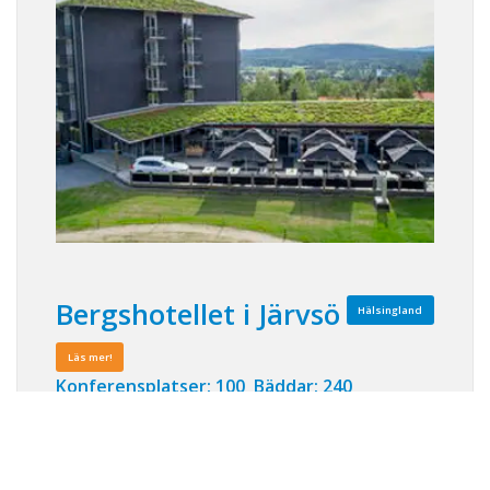
Bergshotellet i Järvsö
Hälsingland
Läs mer!
Konferensplatser: 100 Bäddar: 240
Hos oss är valmöjligheterna lika vidsträckta
som bergen och vi ser till att skapa den
perfekta aktiva konferensen för er! Vi ligger