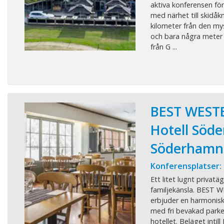
aktiva konferensen för 
med närhet till skidåkni
kilometer från den my
och bara några meter f
från G ...
BEST WEST
Hotell Söd
Söderhamn
Konferensplatser:
Ett litet lugnt privatä
familjekänsla. BEST 
erbjuder en harmonisk
med fri bevakad parker
hotellet. Beläget intil