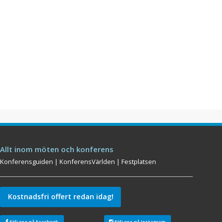
Allt inom möten och konferens
Konferensguiden
|
KonferensVärlden
|
Festplatsen
Kostnadsfri offert redan idag!
Följ oss på Facebook
Följ oss på Instagram