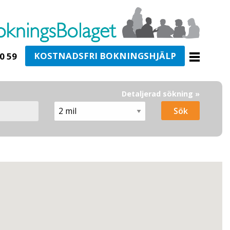
KOSTNADSFRI BOKNINGSHJÄLP
0 59
Detaljerad sökning »