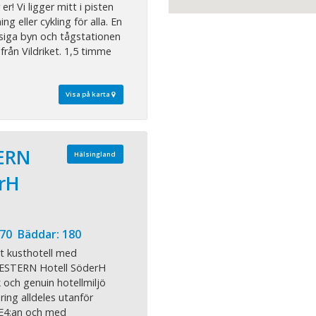
er! Vi ligger mitt i pisten
ng eller cykling för alla. En
siga byn och tågstationen
rån Vildriket. 1,5 timme
Visa på karta
ERN
Hälsingland
erH
 70 Bäddar: 180
gt kusthotell med
WESTERN Hotell SöderH
 och genuin hotellmiljö
ing alldeles utanför
l E4:an och med