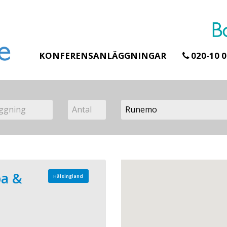
KONFERENSANLÄGGNINGAR
020-10 0
a &
Hälsingland