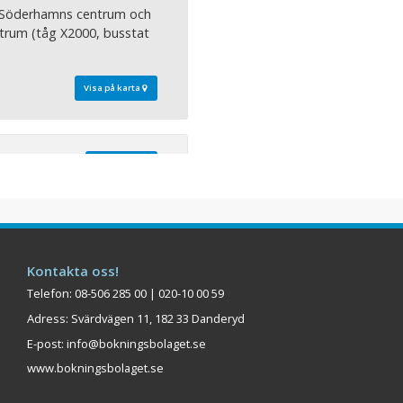
 Söderhamns centrum och
ntrum (tåg X2000, busstat
Visa på karta
Hälsingland
et Bollnäs
 arbetsplatser och 11
a möjligheternas plats i
Kontakta oss!
ör människor med driv och
ll att både företagare och
Telefon: 08-506 285 00 | 020-10 00 59
bättre balans i livet
Adress: Svärdvägen 11, 182 33 Danderyd
em i ett sammanhang som
E-post:
info@bokningsbolaget.se
...
www.bokningsbolaget.se
Visa på karta