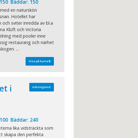
 150 Bäddar: 150
l med en naturskön
snan. Hotellet har
 och sviter inredda av bl.a
na Klüft och Victoria
delning med pooler inne
ssig restaurang och närhet
skogen. ...
Visa på karta
et i
Hälsingland
 100 Bäddar: 240
terna lika vidsträckta som
att skapa den perfekta