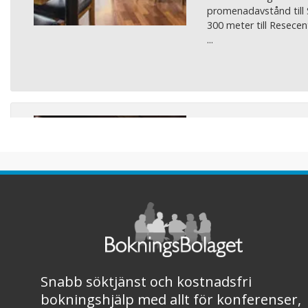
promenadavstånd till
300 meter till Resece
...
Cowork
Telegrafhus
Bollnäs Cowork har 85
mötesrum. Vi vill skap
mitten av Gävleborg f
innovativa idéer. Vi vi
anställda ska hitta en 
genom att vara medl
ger en flexibel arbetsp 
Snabb söktjänst och kostnadsfri
bokningshjälp med allt för konferenser,