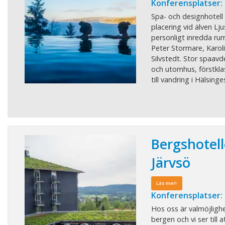
Konferensplatser:
Spa- och designhotel
placering vid älven Lju
personligt inredda rum
Peter Stormare, Karoli
Silvstedt. Stor spaav
och utomhus, förstkla
till vandring i Hälsinge
Bergshotell
Järvsö
Läs mer!
Konferensplatser:
Hos oss är valmöjlighe
bergen och vi ser till 