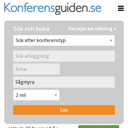
Sök och boka
Detaljerad sökning »