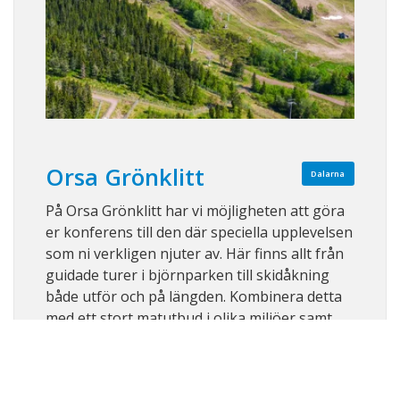
Orsa Grönklitt
Dalarna
På Orsa Grönklitt har vi möjligheten att göra
er konferens till den där speciella upplevelsen
som ni verkligen njuter av. Här finns allt från
guidade turer i björnparken till skidåkning
både utför och på längden. Kombinera detta
med ett stort matutbud i olika miljöer samt
närliggande boende och ni h ...
Visa på karta