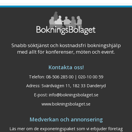
Snabb söktjänst och kostnadsfri bokningshjälp
med allt för konferenser, möten och event.
Kontakta oss!
Telefon: 08-506 285 00 | 020-10 00 59
Adress: Svärdvägen 11, 182 33 Danderyd
E-post:
info@bokningsbolaget.se
www.bokningsbolaget.se
BEST WESTERN Gustaf
Dalarna
Medverkan och annonsering
Wasa Hotel Borlänge
Läs mer om de exponeringspaket som vi erbjuder företag