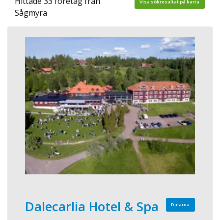
Hittade 33 företag från
Visa sökresultat på karta
Sågmyra
Dalecarlia Hotel & Spa
Dalarna