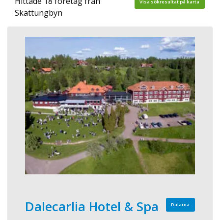
Hittade 18 företag från
Visa sökresultat på karta
Skattungbyn
Dalecarlia Hotel & Spa
Dalarna