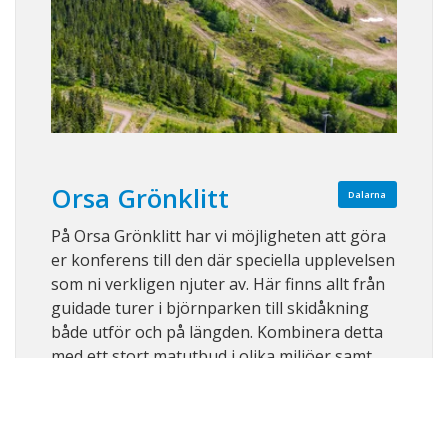
Orsa Grönklitt
Dalarna
På Orsa Grönklitt har vi möjligheten att göra
er konferens till den där speciella upplevelsen
som ni verkligen njuter av. Här finns allt från
guidade turer i björnparken till skidåkning
både utför och på längden. Kombinera detta
med ett stort matutbud i olika miljöer samt
närliggande boende och ni h ...
Visa på karta