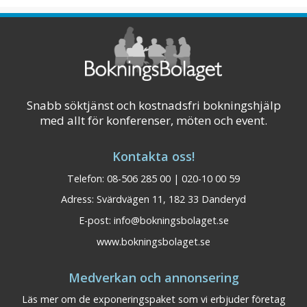
Snabb söktjänst och kostnadsfri bokningshjälp
med allt för konferenser, möten och event.
Kontakta oss!
Telefon: 08-506 285 00 | 020-10 00 59
Adress: Svärdvägen 11, 182 33 Danderyd
E-post:
info@bokningsbolaget.se
www.bokningsbolaget.se
BEST WESTERN Hotell
Dalarna
Medverkan och annonsering
Lerdalshöjden Rättvik
Läs mer om de exponeringspaket som vi erbjuder företag