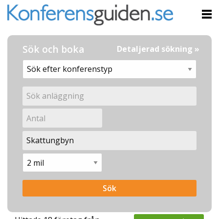
Sök och boka
Detaljerad sökning »