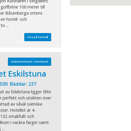
jön Kolsnaren i Vingåkers
olfbitne 100 meter till
 var Båsenberga ortens
 en hotell- och
o ...
Visa på karta
Södermanland / Sörmland
et Eskilstuna
 500 Bäddar: 237
at av Eskilstuna ligger Elite
r perfekt och utsikten över
attad av såväl svenska
ter. Hotellet är 4-
 132 smakfullt och
lrum i vackra färger samt
...