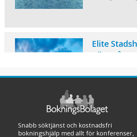
Elite Stadsh
Västerås
Konferensplatser:
Mitt i centrala Västerå
vackraste jugendbyggn
Stadshotellet. Hotellet
mötesplats ända seda
inrymmer 137 bekväma
och med Stora Torget
shopping, restaurange
kommunikatione ...
Snabb söktjänst och kostnadsfri
bokningshjälp med allt för konferenser,