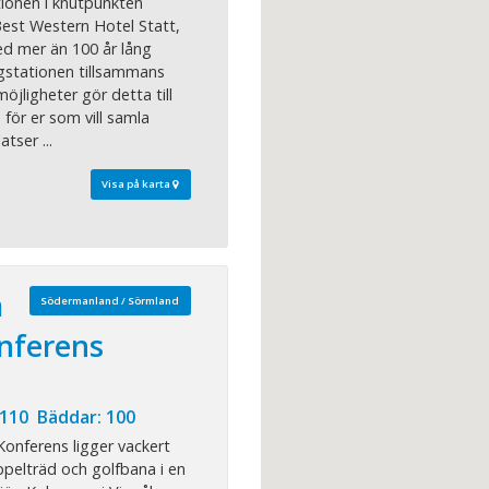
ionen i knutpunkten
Best Western Hotel Statt,
med mer än 100 år lång
tågstationen tillsammans
jligheter gör detta till
för er som vill samla
tser ...
Visa på karta
a
Södermanland / Sörmland
onferens
 110 Bäddar: 100
onferens ligger vackert
äppelträd och golfbana i en