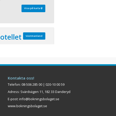
Visa på karta
otellet
Västmanland
 280 Bäddar: 254
s, i en av Sveriges
ader ligger Elite
 har varit en central
Kontakta oss!
n invigningen 1907 och
 och fräscha hotellrum
Telefon: 08-506 285 00 | 020-10 00 59
 som granne finns
Adress: Svärdvägen 11, 182 33 Danderyd
r, nöjen och
E-post:
info@bokningsbolaget.se
www.bokningsbolaget.se
Visa på karta