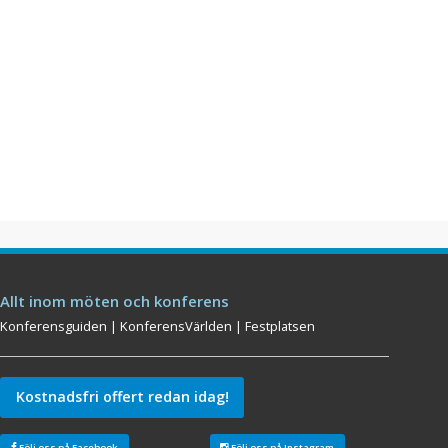
Allt inom möten och konferens
Konferensguiden
|
KonferensVärlden
|
Festplatsen
Kostnadsfri offert redan idag!
Följ oss på Facebook
Följ oss på Instagram