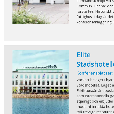
sörmländsk miljö vid s
Kommun. Här har den g
första tee. Historiskt
fattighus. I dag är det
konferensanläggning i t
Elite
Stadshotell
Konferensplatser:
Vackert beläget i hjärt
Stadshotellet. Läget ä
Eskilstunaån är uppsk
som internationella gäs
stjärnigt och erbjuder
modernt inredda hotel
två trevliga restaurang 