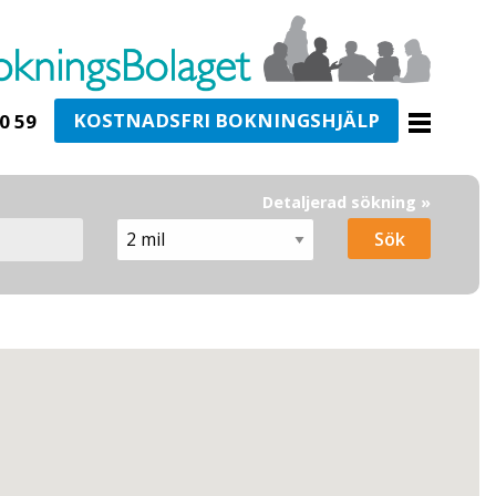
KOSTNADSFRI BOKNINGSHJÄLP
0 59
Detaljerad sökning »