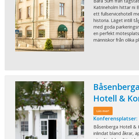
Bara 50m från tågstat
Katrineholm hittar ni 
ett fullservicehotell 
historia. Läget intill 
med goda parkeringsmö
en perfekt mötesplats 
människor från olika pla
Båsenberg
Hotell & K
Läs mer!
Konferensplatser:
Båsenberga Hotell & K
inlindat bland åkrar, 