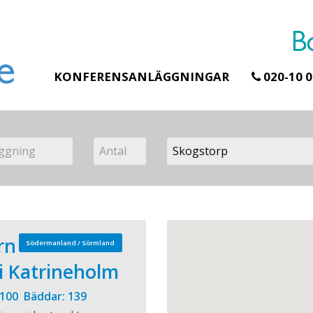
KONFERENSANLÄGGNINGAR
020-10 0
rn
Södermanland / Sörmland
 i Katrineholm
 100 Bäddar: 139