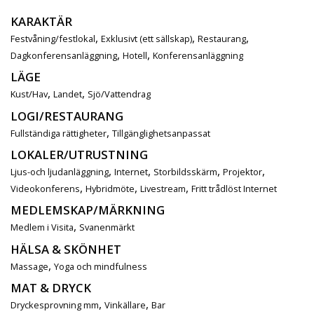
KARAKTÄR
,
,
,
Festvåning/festlokal
Exklusivt (ett sällskap)
Restaurang
,
,
Dagkonferensanläggning
Hotell
Konferensanläggning
LÄGE
,
,
Kust/Hav
Landet
Sjö/Vattendrag
LOGI/RESTAURANG
,
Fullständiga rättigheter
Tillgänglighetsanpassat
LOKALER/UTRUSTNING
,
,
,
,
Ljus-och ljudanläggning
Internet
Storbildsskärm
Projektor
,
,
,
Videokonferens
Hybridmöte
Livestream
Fritt trådlöst Internet
MEDLEMSKAP/MÄRKNING
,
Medlem i Visita
Svanenmärkt
HÄLSA & SKÖNHET
,
Massage
Yoga och mindfulness
MAT & DRYCK
,
,
Dryckesprovning mm
Vinkällare
Bar