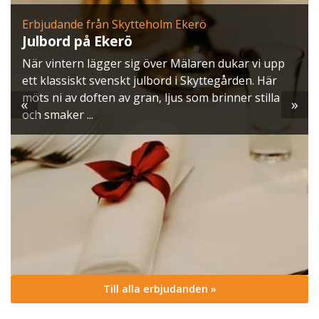
Erbjudande från Skytteholm Ekerö
Julbord på Ekerö
När vintern lägger sig över Mälaren dukar vi upp
ett klassiskt svenskt julbord i Skyttegården. Här
möts ni av doften av gran, ljus som brinner stilla
«
»
och smaker ...
Till alla erbjudanden »