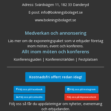
Adress: Svärdvägen 11, 182 33 Danderyd
E-post:
info@bokningsbolaget.se
www.bokningsbolaget.se
Medverkan och annonsering
Läs mer om de exponeringspaket som vi erbjuder företag
inom möten, event och konferens.
Allt inom möten och konferens
Konferensguiden
|
KonferensVärlden
|
Festplatsen
Kostnadsfri offert redan idag!
Följ oss på Facebook
Följ oss på Instagram
Följ oss på LinkedIn
Följ oss på Mynewsdesk
Följ oss så får du uppdateringar om nyheter, evenemang
och erbjudanden.