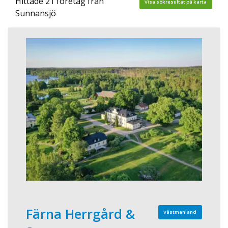
Hittade 21 företag från
Visa sökresultat på karta
Sunnansjö
Färna Herrgård &
Västmanland