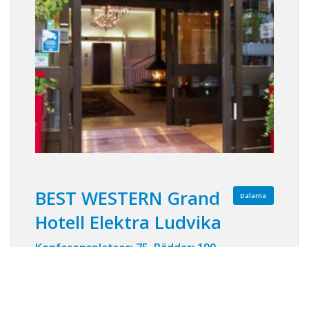
BEST WESTERN Grand
Dalarna
Hotell Elektra Ludvika
Konferensplatser: 75 Bäddar: 190
Välkommen till Ludvikas största hotell. 4
stjärnor och stadens enda
fullserviceanläggning. 100 moderna rum.