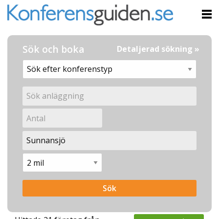
Sök och boka
Detaljerad sökning »