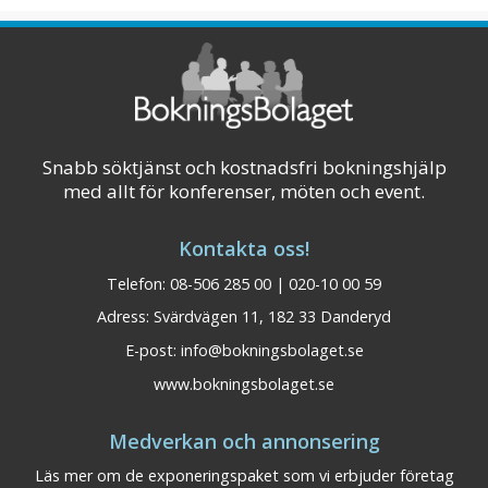
Grand Hotel Elektra finns mitt i stan med
gångavstånd till affärer, varuhus, tåg och
bussar. Lobbybar , restaurang,
relaxavdelning med bubbelpool och bastu.
Stans bästa konferenslokaler. Alla ...
Snabb söktjänst och kostnadsfri bokningshjälp
Visa på karta
med allt för konferenser, möten och event.
Kontakta oss!
Telefon: 08-506 285 00 | 020-10 00 59
Adress: Svärdvägen 11, 182 33 Danderyd
E-post:
info@bokningsbolaget.se
www.bokningsbolaget.se
Medverkan och annonsering
Läs mer om de exponeringspaket som vi erbjuder företag