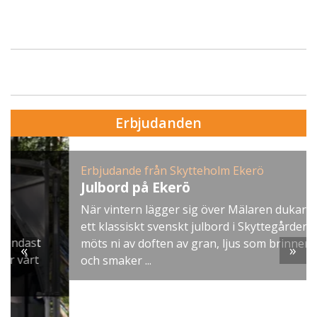
Erbjudanden
Erbjudande från Skytteholm Ekerö
Julbord på Ekerö
När vintern lägger sig över Mälaren dukar vi upp
ett klassiskt svenskt julbord i Skyttegården. Här
möts ni av doften av gran, ljus som brinner stilla
«
»
och smaker ...