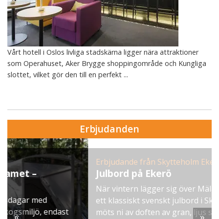
Vårt hotell i Oslos livliga stadskärna ligger nära attraktioner
som Operahuset, Aker Brygge shoppingområde och Kungliga
slottet, vilket gör den till en perfekt ...
Erbjudanden
Erbjudande från Skytteholm Ekerö
Julbord på Ekerö
När vintern lägger sig över Mälaren dukar vi upp
ett klassiskt svenskt julbord i Skyttegården. Här
möts ni av doften av gran, ljus som brinner stilla
«
»