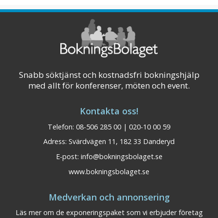
mitt i pisten med närhet till skidåkning eller
cykling för alla. En kilometer från den mysiga
byn och tågstationen och bara några meter
från Vildriket. 1,5 timme från G ...
Visa på karta
Snabb söktjänst och kostnadsfri bokningshjälp
med allt för konferenser, möten och event.
Kontakta oss!
Telefon: 08-506 285 00 | 020-10 00 59
Adress: Svärdvägen 11, 182 33 Danderyd
E-post:
info@bokningsbolaget.se
www.bokningsbolaget.se
Medverkan och annonsering
Läs mer om de exponeringspaket som vi erbjuder företag