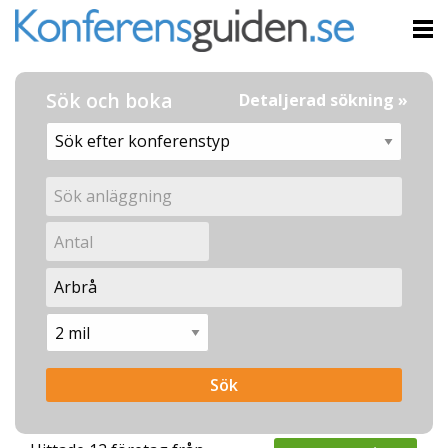
Sök och boka
Detaljerad sökning »