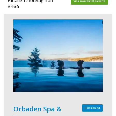
Hittade 12 företag från
Visa sökresultat på karta
Arbrå
Orbaden Spa &
Hälsingland