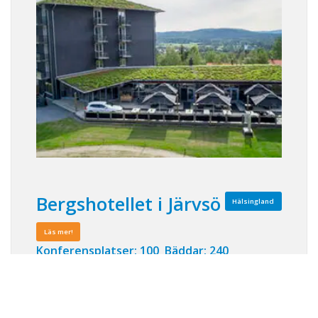
Bergshotellet i Järvsö
Hälsingland
Läs mer!
Konferensplatser: 100 Bäddar: 240
Hos oss är valmöjligheterna lika vidsträckta
som bergen och vi ser till att skapa den
perfekta aktiva konferensen för er! Vi ligger