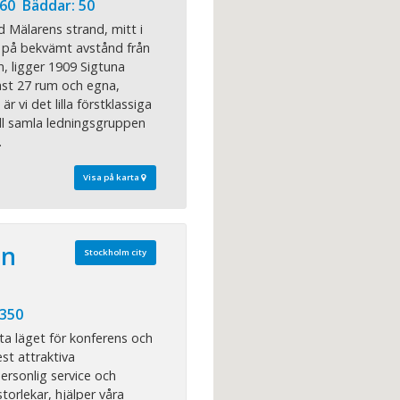
60 Bäddar: 50
d Mälarens strand, mitt i
h på bekvämt avstånd från
, ligger 1909 Sigtuna
ast 27 rum och egna,
r vi det lilla förstklassiga
ill samla ledningsgruppen
.
Visa på karta
an
Stockholm city
 350
ta läget för konferens och
st attraktiva
rsonlig service och
storlekar, hjälper våra