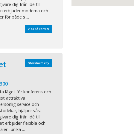
vare dig från idé till
an erbjuder moderna och
r för både s ...
Visa på karta
et
Stockholm city
 300
ta läget för konferens och
st attraktiva
rsonlig service och
storlekar, hjälper våra
vare dig från idé till
et erbjuder flexibla och
r i unika ...