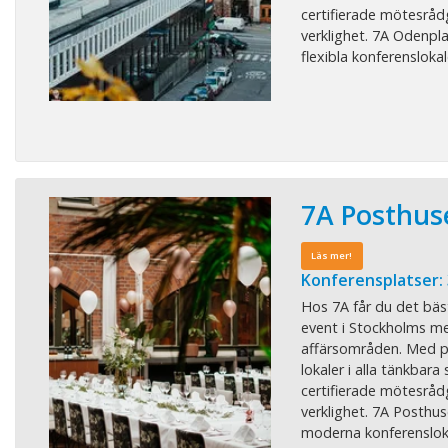
certifierade mötesrådgi
verklighet. 7A Odenpl
flexibla konferenslokale
7A Posthus
Läs mer!
Konferensplatser:
Hos 7A får du det bäs
event i Stockholms me
affärsområden. Med pe
lokaler i alla tänkbara 
certifierade mötesrådgi
verklighet. 7A Posthus
moderna konferenslokale