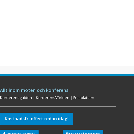
Allt inom möten och konferens
Konferensguiden
|
KonferensVärlden
|
Festplatsen
Kostnadsfri offert redan idag!
Följ oss på Facebook
Följ oss på Instagram