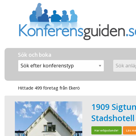
Sök och boka
Hittade 499 företag från Ekerö
1909 Sigtu
Stadshotell
Har erbjudande!
Läs me