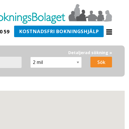
KOSTNADSFRI BOKNINGSHJÄLP
0 59
Detaljerad sökning »