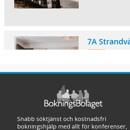
7A Strandv
Läs mer!
Konferensplatser:
Hos 7A får du det bäs
event i Stockholms me
affärsområden. Med pe
lokaler i alla tänkbara 
certifierade mötesrådgi
verklighet. 7A Strandv
sekelskifteshus med klas
Snabb söktjänst och kostnadsfri
bokningshjälp med allt för konferenser,