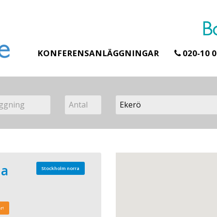
KONFERENSANLÄGGNINGAR
020-10 0
na
Stockholm norra
r!