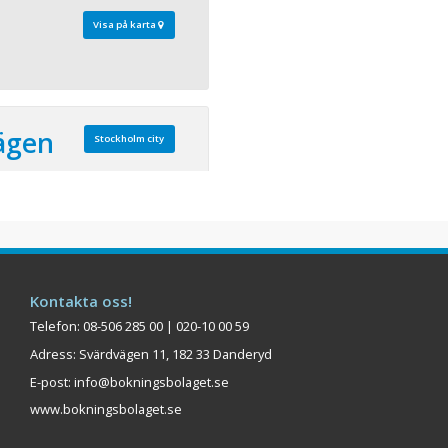
Visa på karta
ägen
Stockholm city
 80
ta läget för konferens och
st attraktiva
rsonlig service och
storlekar, hjälper våra
Kontakta oss!
vare dig från idé till
Telefon: 08-506 285 00 | 020-10 00 59
ägen är ett elegant
Adress: Svärdvägen 11, 182 33 Danderyd
sisk interiör o ...
E-post:
info@bokningsbolaget.se
Visa på karta
www.bokningsbolaget.se