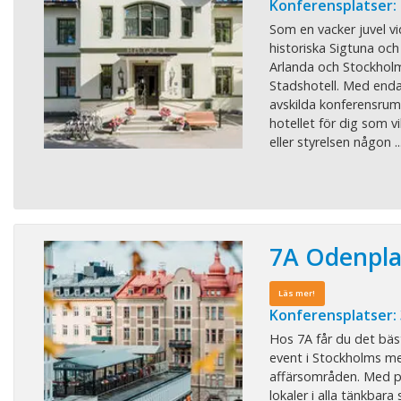
Konferensplatser: 
Som en vacker juvel vi
historiska Sigtuna oc
Arlanda och Stockholm
Stadshotell. Med end
avskilda konferensrum ä
hotellet för dig som v
eller styrelsen någon ..
7A Odenpl
Läs mer!
Konferensplatser:
Hos 7A får du det bäs
event i Stockholms me
affärsområden. Med pe
lokaler i alla tänkbara 