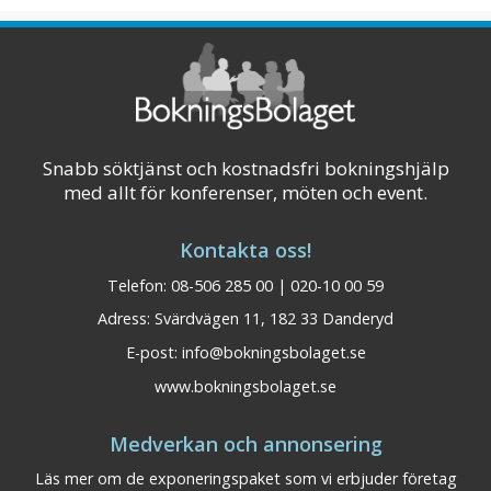
Snabb söktjänst och kostnadsfri bokningshjälp
med allt för konferenser, möten och event.
Kontakta oss!
Telefon: 08-506 285 00 | 020-10 00 59
Adress: Svärdvägen 11, 182 33 Danderyd
E-post:
info@bokningsbolaget.se
www.bokningsbolaget.se
BEST WESTERN Gustaf
Dalarna
Medverkan och annonsering
Wasa Hotel Borlänge
Läs mer om de exponeringspaket som vi erbjuder företag