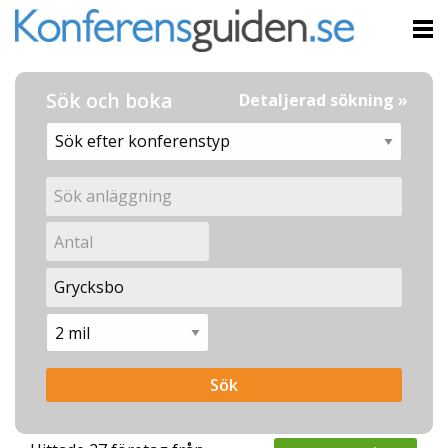
Sök och boka
Detaljerad sökning »