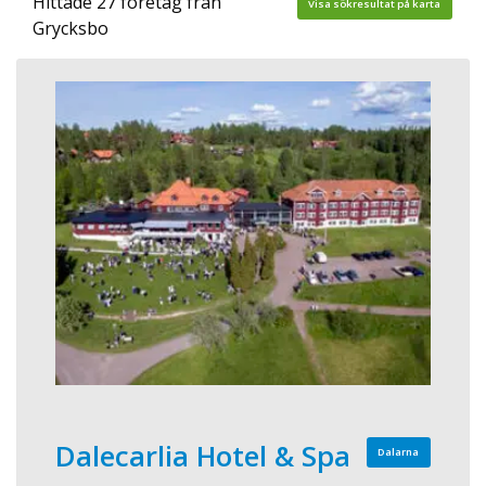
Hittade 27 företag från
Visa sökresultat på karta
Grycksbo
Dalecarlia Hotel & Spa
Dalarna