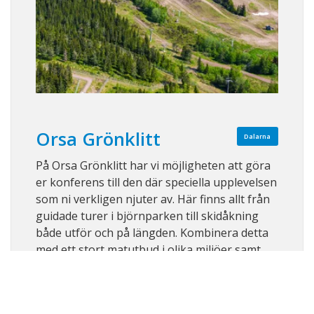
Orsa Grönklitt
Dalarna
På Orsa Grönklitt har vi möjligheten att göra
er konferens till den där speciella upplevelsen
som ni verkligen njuter av. Här finns allt från
guidade turer i björnparken till skidåkning
både utför och på längden. Kombinera detta
med ett stort matutbud i olika miljöer samt
närliggande boende och ni h ...
Visa på karta