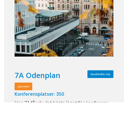
7A Odenplan
Stockholm city
Läs mer!
Konferensplatser: 350
Hos 7A får du det bästa läget för konferens
och event i Stockholms mest attraktiva
affärsområden. Med personlig service och
lokaler i alla tänkbara storlekar, hjälper våra