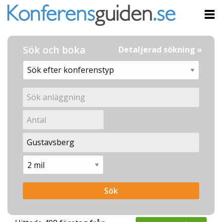
Sök och boka
Detaljerad sökning »