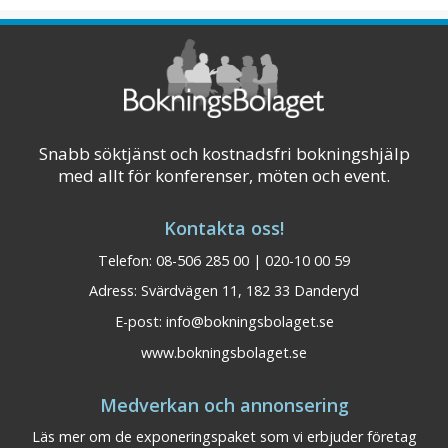
certifierade mötesrådgivare dig från idé till
verklighet. 7A Odenplan erbjuder moderna
och flexibla konferenslokaler för både s ...
Visa på karta
Snabb söktjänst och kostnadsfri bokningshjälp
med allt för konferenser, möten och event.
Kontakta oss!
Telefon: 08-506 285 00 | 020-10 00 59
Adress: Svärdvägen 11, 182 33 Danderyd
E-post:
info@bokningsbolaget.se
www.bokningsbolaget.se
Medverkan och annonsering
Läs mer om de exponeringspaket som vi erbjuder företag