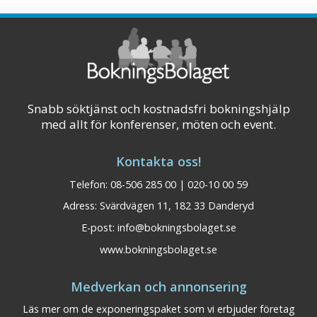
lugnet och avskildheten, mat- och
dryckesupplevelser som utmanar dina sinnen,
53 personligt inredda hotellrum och en
vinkällare med en av Sveriges äldsta
samlingar. Grythyttans Gästgivaregård har
flera olika konfere ...
Snabb söktjänst och kostnadsfri bokningshjälp
med allt för konferenser, möten och event.
Visa på karta
Kontakta oss!
Telefon: 08-506 285 00 | 020-10 00 59
Adress: Svärdvägen 11, 182 33 Danderyd
E-post:
info@bokningsbolaget.se
www.bokningsbolaget.se
Medverkan och annonsering
Läs mer om de exponeringspaket som vi erbjuder företag