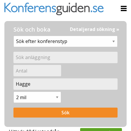
Sök och boka
Detaljerad sökning »