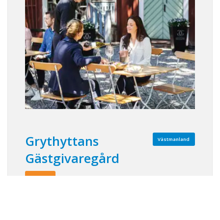
Grythyttans
Västmanland
Gästgivaregård
Läs mer!
Konferensplatser: 100 Bäddar: 98
Grythyttans Gästgivaregård ägs och drivs av
familjen Spendrup sedan 2014. Här finns