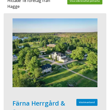
Hittade 18 företag från
Visa sökresultat på karta
Hagge
Färna Herrgård &
Västmanland