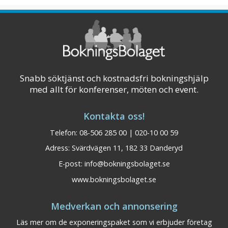
även fika, smörgåsar och á la carte. Hos oss
har du möjlighet till härlig natur med kust och
hav.
Visa på karta
Snabb söktjänst och kostnadsfri bokningshjälp
med allt för konferenser, möten och event.
Kontakta oss!
Telefon: 08-506 285 00 | 020-10 00 59
Adress: Svärdvägen 11, 182 33 Danderyd
E-post:
info@bokningsbolaget.se
www.bokningsbolaget.se
Medverkan och annonsering
Läs mer om de exponeringspaket som vi erbjuder företag