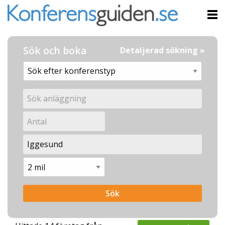
Sök och boka
Detaljerad sökning »