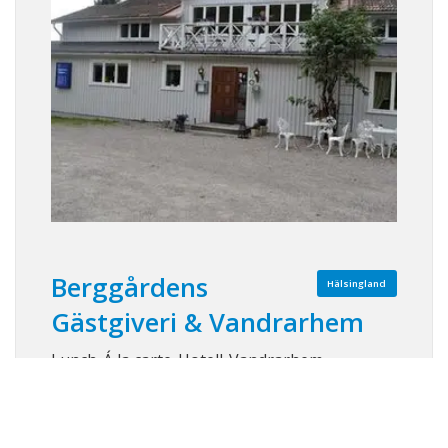
Berggårdens
Hälsingland
Gästgiveri & Vandrarhem
Lunch-Á la carte-Hotell-Vandrarhem.
Hemtrevligt alternativ där du bor bra & äter
god mat. Vi serverar vardagligen
husmanskost med stor salladsbuffé. Vi har