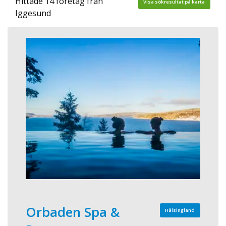
Hittade 14 företag från
Visa sökresultat på karta
Iggesund
Orbaden Spa &
Hälsingland