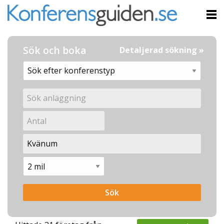
Sök och boka
Detaljerad sökning »