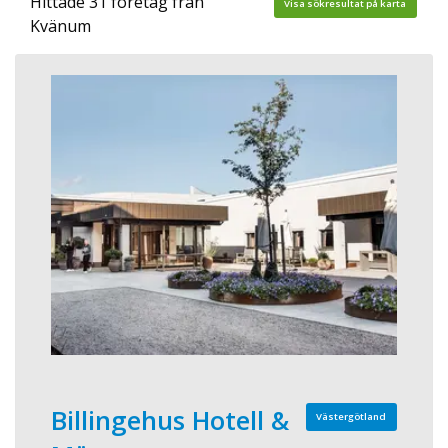
Hittade 31 företag från
Visa sökresultat på karta
Kvänum
Billingehus Hotell &
Västergötland