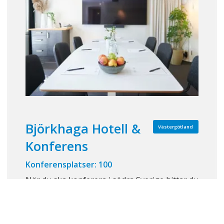
Björkhaga Hotell &
Västergötland
Konferens
Konferensplatser: 100
När du ska konferera i södra Sverige hittar du
Björkhaga Hotell & Konferens perfekt
beläget mellan Göteborg, Stockholm &
Malmö, på gränsen mellan Småland och