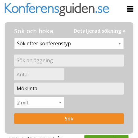
Sök och boka
Detaljerad sökning »