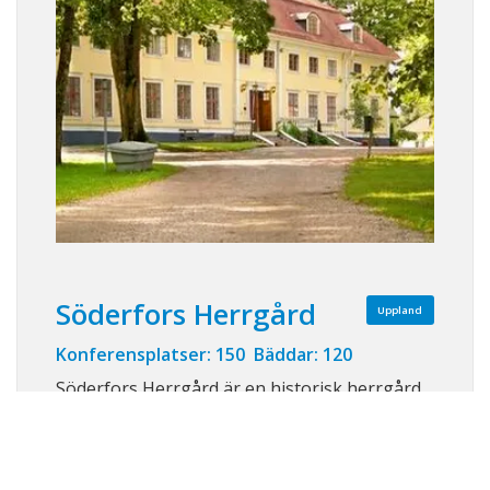
Söderfors Herrgård
Uppland
Konferensplatser: 150 Bäddar: 120
Söderfors Herrgård är en historisk herrgård
från slutet av 1600-talet vackert belägen vid
Dalälvens strand i norra Uppland, endast
cirka 30 minuter från både Uppsala och Gävle.