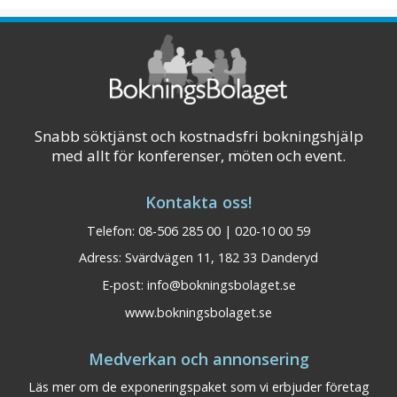
Här möts historia, natur och modern komfort
i en inspirerande miljö som lämpar sig perfekt
för konferenser, möten, kickoffe ...
Visa på karta
Snabb söktjänst och kostnadsfri bokningshjälp
med allt för konferenser, möten och event.
Kontakta oss!
Telefon: 08-506 285 00 | 020-10 00 59
Adress: Svärdvägen 11, 182 33 Danderyd
E-post:
info@bokningsbolaget.se
www.bokningsbolaget.se
Medverkan och annonsering
Läs mer om de exponeringspaket som vi erbjuder företag