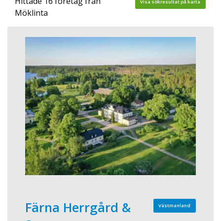
Hittade 16 företag från
Visa sökresultat på karta
Möklinta
Färna Herrgård &
Västmanland