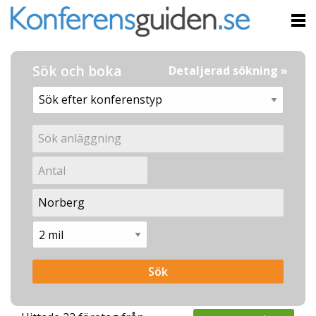
Sök och boka
Detaljerad sökning »