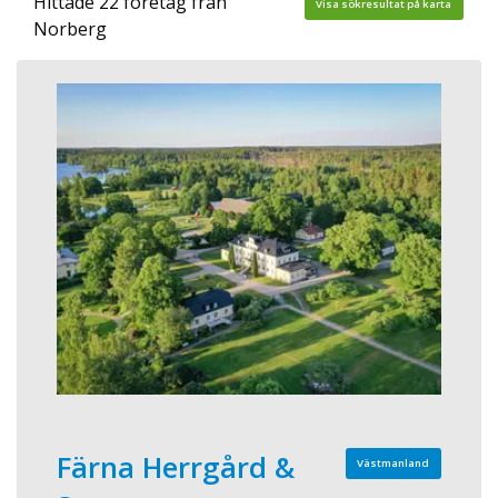
Hittade 22 företag från
Visa sökresultat på karta
Norberg
Färna Herrgård &
Västmanland