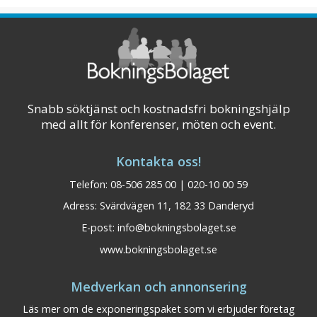
Snabb söktjänst och kostnadsfri bokningshjälp
med allt för konferenser, möten och event.
Kontakta oss!
Telefon: 08-506 285 00 | 020-10 00 59
Adress: Svärdvägen 11, 182 33 Danderyd
E-post:
info@bokningsbolaget.se
BEST WESTERN Grand
Dalarna
www.bokningsbolaget.se
Hotell Elektra Ludvika
Medverkan och annonsering
Konferensplatser: 75 Bäddar: 190
Läs mer om de exponeringspaket som vi erbjuder företag
Välkommen till Ludvikas största hotell. 4